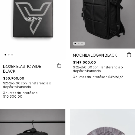
MOCHILA LOGAN BLACK
$149.000,00
BOXER ELASTIC WIDE
$126.650,00
con
Transferencia o
BLACK
depósito bancario
3
cuotas sin interés de
$49.666,67
$30.900,00
$26.265,00
con
Transferencia o
depósito bancario
3
cuotas sin interés de
$10.300,00