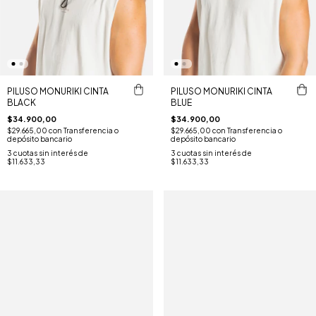
PILUSO MONURIKI CINTA
PILUSO MONURIKI CINTA
BLACK
BLUE
$34.900,00
$34.900,00
$29.665,00
con
Transferencia o
$29.665,00
con
Transferencia o
depósito bancario
depósito bancario
3
cuotas sin interés de
3
cuotas sin interés de
$11.633,33
$11.633,33