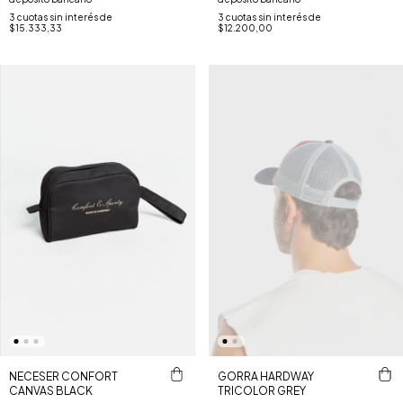
3
cuotas sin interés de
3
cuotas sin interés de
$15.333,33
$12.200,00
NECESER CONFORT
GORRA HARDWAY
CANVAS BLACK
TRICOLOR GREY