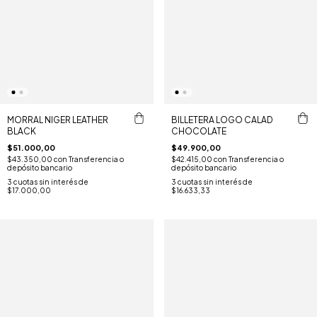
MORRAL NIGER LEATHER
BILLETERA LOGO CALAD
BLACK
CHOCOLATE
$51.000,00
$49.900,00
$43.350,00
con
Transferencia o
$42.415,00
con
Transferencia o
depósito bancario
depósito bancario
3
cuotas sin interés de
3
cuotas sin interés de
$17.000,00
$16.633,33