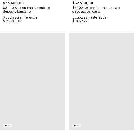
$36.600,00
$32.900,00
$31.110,00
con
Transferencia o
$27.965,00
con
Transferencia o
depósito bancario
depósito bancario
3
cuotas sin interés de
3
cuotas sin interés de
$12.200,00
$10.966,67