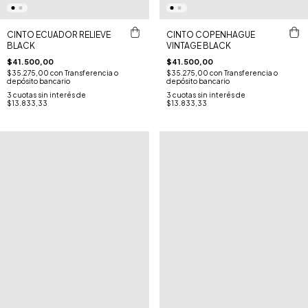
CINTO ECUADOR RELIEVE
CINTO COPENHAGUE
BLACK
VINTAGE BLACK
$41.500,00
$41.500,00
$35.275,00
con
Transferencia o
$35.275,00
con
Transferencia o
depósito bancario
depósito bancario
3
cuotas sin interés de
3
cuotas sin interés de
$13.833,33
$13.833,33