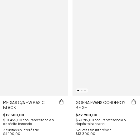
MEDIAS C/A HW BASIC
GORRA EVANS CORDEROY
BLACK
BEIGE
$12.300,00
$39.900,00
$10.455,00
con
Transferencia o
$33.915,00
con
Transferencia o
depósito bancario
depósito bancario
3
cuotas sin interés de
3
cuotas sin interés de
$4.100,00
$13.300,00