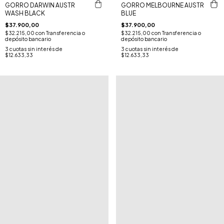
GORRO DARWIN AUSTR
GORRO MELBOURNE AUSTR
WASH BLACK
BLUE
$37.900,00
$37.900,00
$32.215,00
con
Transferencia o
$32.215,00
con
Transferencia o
depósito bancario
depósito bancario
3
cuotas sin interés de
3
cuotas sin interés de
$12.633,33
$12.633,33