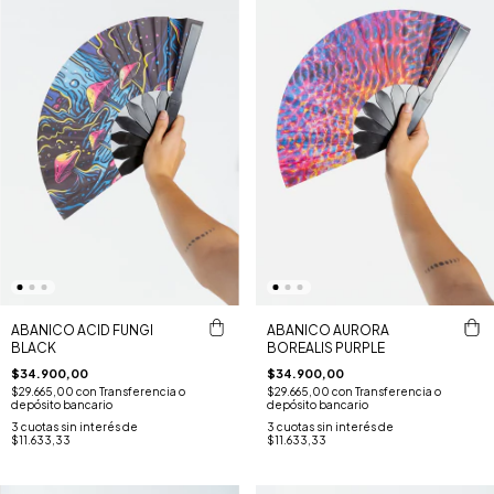
ABANICO ACID FUNGI
ABANICO AURORA
BLACK
BOREALIS PURPLE
$34.900,00
$34.900,00
$29.665,00
con
Transferencia o
$29.665,00
con
Transferencia o
depósito bancario
depósito bancario
3
cuotas sin interés de
3
cuotas sin interés de
$11.633,33
$11.633,33