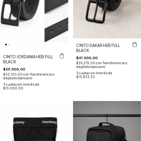
CINTO DAKAR HEB FULL
BLACK
CINTO JORDANIA HEB FULL
$41.500,00
BLACK
$35.275,00
con
Transferencia o
depósito bancario
$39.000,00
3
cuotas sin interés de
$33.150,00
con
Transferencia o
$13.833,33
depósito bancario
3
cuotas sin interés de
$13.000,00