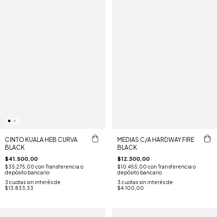
CINTO KUALA HEB CURVA
MEDIAS C/A HARDWAY FIRE
BLACK
BLACK
$41.500,00
$12.300,00
$35.275,00
con
Transferencia o
$10.455,00
con
Transferencia o
depósito bancario
depósito bancario
3
cuotas sin interés de
3
cuotas sin interés de
$13.833,33
$4.100,00