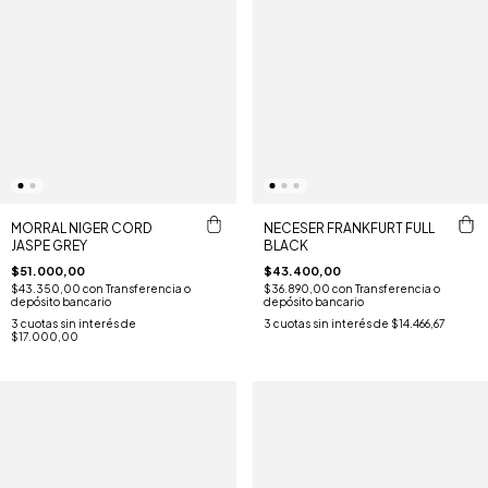
MORRAL NIGER CORD
NECESER FRANKFURT FULL
JASPE GREY
BLACK
$51.000,00
$43.400,00
$43.350,00
con
Transferencia o
$36.890,00
con
Transferencia o
depósito bancario
depósito bancario
3
cuotas sin interés de
3
cuotas sin interés de
$14.466,67
$17.000,00