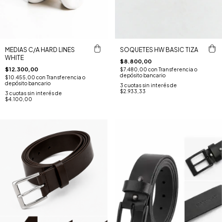
MEDIAS C/A HARD LINES
SOQUETES HW BASIC TIZA
WHITE
$8.800,00
$12.300,00
$7.480,00
con
Transferencia o
depósito bancario
$10.455,00
con
Transferencia o
depósito bancario
3
cuotas sin interés de
$2.933,33
3
cuotas sin interés de
$4.100,00