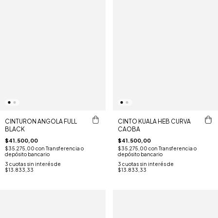
CINTURON ANGOLA FULL
CINTO KUALA HEB CURVA
BLACK
CAOBA
$41.500,00
$41.500,00
$35.275,00
con
Transferencia o
$35.275,00
con
Transferencia o
depósito bancario
depósito bancario
3
cuotas sin interés de
3
cuotas sin interés de
$13.833,33
$13.833,33