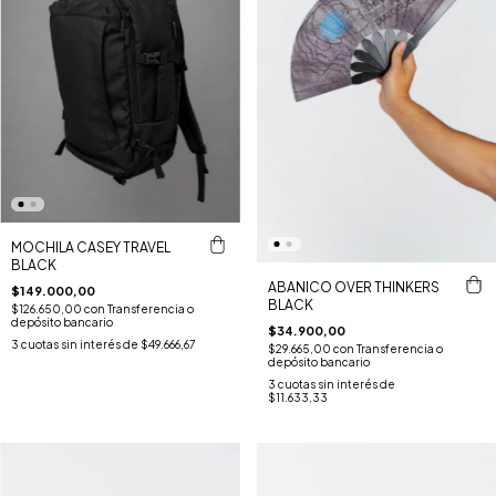
MOCHILA CASEY TRAVEL
BLACK
ABANICO OVER THINKERS
$149.000,00
BLACK
$126.650,00
con
Transferencia o
depósito bancario
$34.900,00
3
cuotas sin interés de
$49.666,67
$29.665,00
con
Transferencia o
depósito bancario
3
cuotas sin interés de
$11.633,33