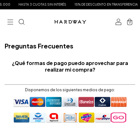
.000
HASTA 3 CUOTAS SIN INTERÉS
15% DE DESCUENTO EN TRANSFERENCIA
0
Preguntas Frecuentes
¿Qué formas de pago puedo aprovechar para
realizar mi compra?
Disponemos de los siguientes medios de pago: