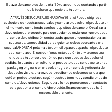
El plazo de cambio es de treinta (30) días corridos contando a partir
de la fecha en que recibiste tu compra.
A TRAVÉS DE SUCURSALES HARDWAY (Gratis) Puede dirigirse a
cualquiera de nuestras sucursales y cambiar o devolver el producto en
el momento cumpliendo con los requisitos de cambio. O realizar la
devolución del producto para que podamos enviar uno nuevo desde
el centro de distribución centralizado que se encuentra ajeno a las
sucursales. La modalidad es la siguiente, debes acercarte a una
sucursal ANDREANI próxima a tu domicilio para despachar el producto
a ser cambiado. Si nos confirmas esta opción te enviaremos una
etiqueta a tu correo electrónico para que puedas despachar el
pedido. En cuanto al envoltorio, el producto debe ser devuelto en su
packaging original o en una bolsa negra bien cerrada y etiqueta de
despacho visible. Una vez que lo recibamos debemos validar que
esté en perfecto estado según nuestros términos y condiciones de
cambios/devoluciones. Seguido a ello nos pondremos en contacto
para gestionar el cambio/devolución. En ambos envíos se hará
responsable el cliente.