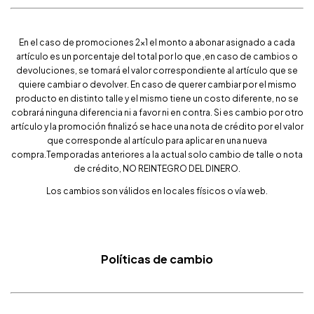
En el caso de promociones 2x1 el monto a abonar asignado a cada
artículo es un porcentaje del total por lo que ,en caso de cambios o
devoluciones, se tomará el valor correspondiente al artículo que se
quiere cambiar o devolver. En caso de querer cambiar por el mismo
producto en distinto talle y el mismo tiene un costo diferente, no se
cobrará ninguna diferencia ni a favor ni en contra. Si es cambio por otro
artículo y la promoción finalizó se hace una nota de crédito por el valor
que corresponde al artículo para aplicar en una nueva
compra.Temporadas anteriores a la actual solo cambio de talle o nota
de crédito, NO REINTEGRO DEL DINERO.
Los cambios son válidos en locales físicos o vía web.
Políticas de cambio