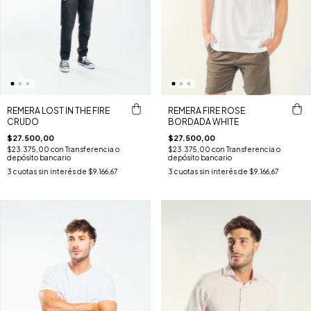
REMERA LOST IN THE FIRE
REMERA FIRE ROSE
CRUDO
BORDADA WHITE
$27.500,00
$27.500,00
$23.375,00
con
Transferencia o
$23.375,00
con
Transferencia o
depósito bancario
depósito bancario
3
cuotas sin interés de
$9.166,67
3
cuotas sin interés de
$9.166,67