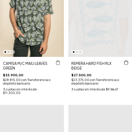
REMERA HARD FISH RLX
CAMISA M/C MAILI LEAVES
BEIGE
GREEN
$27.500,00
$33.900,00
$23.375,00
con
Transferencia o
$28.815,00
con
Transferencia o
depósito bancario
depósito bancario
3
cuotas sin interés de
$9.166,67
3
cuotas sin interés de
$11.300,00