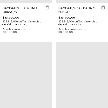
CAMISA M/C FLOW LINO
CAMISA M/C KARIBA DARK
ORANG/BEI
MUSGO
$33.900,00
$33.900,00
$28.815,00
con
Transferencia o
$28.815,00
con
Transferencia o
depósito bancario
depósito bancario
3
cuotas sin interés de
3
cuotas sin interés de
$11.300,00
$11.300,00