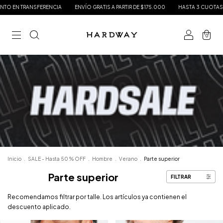
IA
ENVÍO GRATIS A PARTIR DE $175.000
HASTA 3 CUOTAS SIN INTERÉS
15% 
0
Inicio
.
SALE - Hasta 50 % OFF
.
Hombre
.
Verano
.
Parte superior
Parte superior
FILTRAR
Recomendamos filtrar por talle. Los artículos ya contienen el
descuento aplicado.