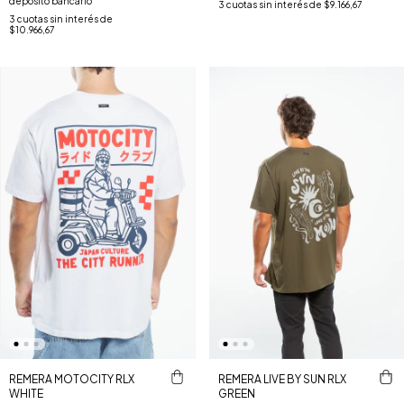
depósito bancario
3
cuotas sin interés de
$9.166,67
3
cuotas sin interés de
$10.966,67
REMERA MOTOCITY RLX
REMERA LIVE BY SUN RLX
WHITE
GREEN