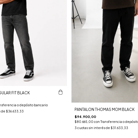
GULAR FIT BLACK
nsferencia o depósito bancario
PANTALON THOMAS MOM BLACK
s de
$36.633,33
$94.900,00
$80.665,00
con
Transferencia o depósit
3
cuotas sin interés de
$31.633,33