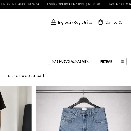
RENCIA
ENVÍO GRATIS A PARTIR DE $175.000
HASTA 3 CUOTAS SIN INTERÉS
Ingresá
/
Registráte
Carrito
(
0
)
FILTRAR
or su standard de calidad.