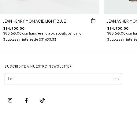
JEAN HENRY MOM ACID LIGHT BLUE
JEAN ASHER MO
$94.900,00
$94.900,00
$80.665,00
con
Transferencia o depósito bancario
$80.665,00
con
Tr
3
cuotas sin interés de
$31.633,33
3
cuotas sin interé
SUSCRIBITE A NUESTRO NEWSLETTER