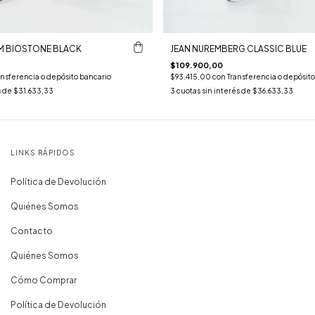
M BIOSTONE BLACK
JEAN NUREMBERG CLASSIC BLUE
$109.900,00
ansferencia o depósito bancario
$93.415,00
con
Transferencia o depósito
s de
$31.633,33
3
cuotas sin interés de
$36.633,33
LINKS RÁPIDOS
Política de Devolución
Quiénes Somos
Contacto
Quiénes Somos
Cómo Comprar
Política de Devolución