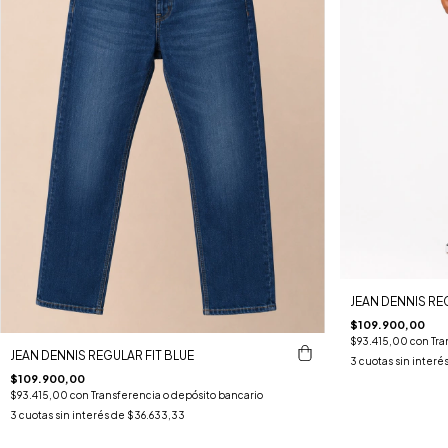
JEAN DENNIS RE
$109.900,00
$93.415,00
con
Tra
JEAN DENNIS REGULAR FIT BLUE
3
cuotas sin interé
$109.900,00
$93.415,00
con
Transferencia o depósito bancario
3
cuotas sin interés de
$36.633,33