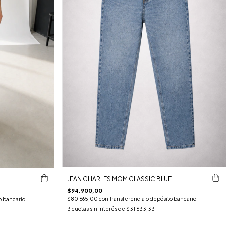
JEAN CHARLES MOM CLASSIC BLUE
$94.900,00
$80.665,00
con
Transferencia o depósito bancario
o bancario
3
cuotas sin interés de
$31.633,33