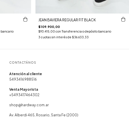
JEAN BAVIERA REGULAR FIT BLACK
$109.900,00
 bancario
$93.415,00
con
Transferencia o depósito bancario
3
cuotas sin interés de
$36.633,33
CONTACTÁNOS
5493416988516
+5493417464302
shop@hardway.com.ar
Av. Alberdi 465, Rosario, Santa Fe (2000)