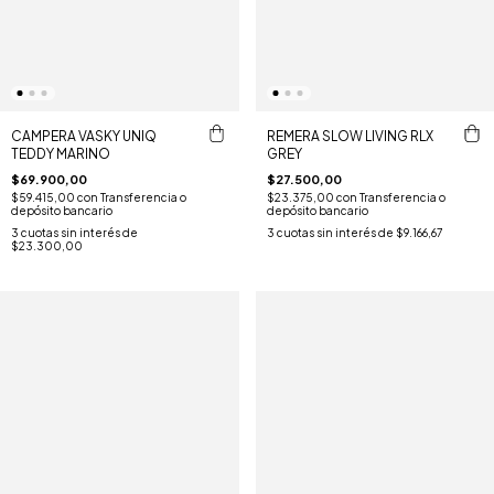
CAMPERA VASKY UNIQ
REMERA SLOW LIVING RLX
TEDDY MARINO
GREY
$69.900,00
$27.500,00
$59.415,00
con
Transferencia o
$23.375,00
con
Transferencia o
depósito bancario
depósito bancario
3
cuotas sin interés de
3
cuotas sin interés de
$9.166,67
$23.300,00