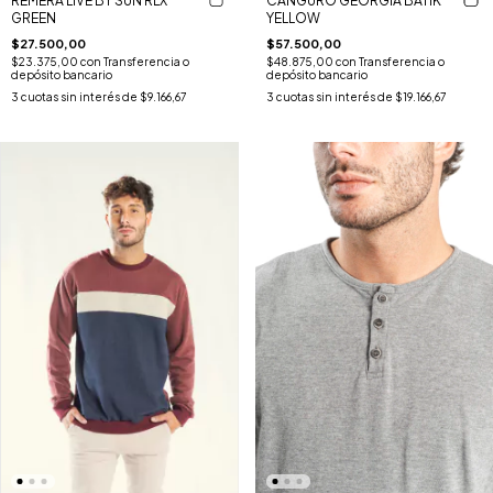
REMERA LIVE BY SUN RLX
CANGURO GEORGIA BATIK
GREEN
YELLOW
$27.500,00
$57.500,00
$23.375,00
con
Transferencia o
$48.875,00
con
Transferencia o
depósito bancario
depósito bancario
3
cuotas sin interés de
$9.166,67
3
cuotas sin interés de
$19.166,67