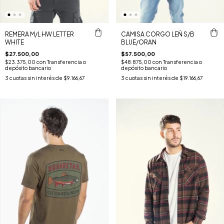
REMERA M/L HW LETTER
CAMISA CORGO LEÑ S/B
WHITE
BLUE/ORAN
$27.500,00
$57.500,00
$23.375,00
con
Transferencia o
$48.875,00
con
Transferencia o
depósito bancario
depósito bancario
3
cuotas sin interés de
$9.166,67
3
cuotas sin interés de
$19.166,67