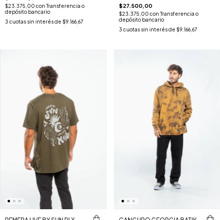
$27.500,00
$23.375,00
con
Transferencia o
depósito bancario
$23.375,00
con
Transferencia o
depósito bancario
3
cuotas sin interés de
$9.166,67
3
cuotas sin interés de
$9.166,67