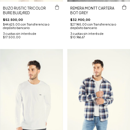
BUZO RUSTIC TRICOLOR
REMERA MONTT CARTERA
BURE BLUE/RED
BOT GREY
$52.500,00
$32.900,00
$44.625,00
con
Transferencia o
$27.965,00
con
Transferencia o
depósito bancario
depósito bancario
3
cuotas sin interés de
3
cuotas sin interés de
$17.500,00
$10.966,67