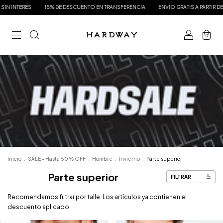
15% DE DESCUENTO EN TRANSFERENCIA
ENVÍO GRATIS A PARTIR DE $175.000
0
Inicio
.
SALE - Hasta 50 % OFF
.
Hombre
.
Invierno
.
Parte superior
Parte superior
FILTRAR
Recomendamos filtrar por talle. Los artículos ya contienen el
descuento aplicado.