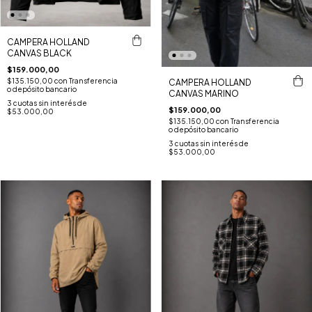
CAMPERA HOLLAND
CANVAS BLACK
$159.000,00
$135.150,00
con
Transferencia
CAMPERA HOLLAND
o depósito bancario
CANVAS MARINO
3
cuotas sin interés de
$159.000,00
$53.000,00
$135.150,00
con
Transferencia
o depósito bancario
3
cuotas sin interés de
$53.000,00