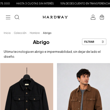
 CUOTAS SIN INTERÉS
15% DE DESCUENTO EN TRANSFERENCIA
ENVÍO GRATIS A 
0
Inicio
.
Colección
.
Hombre
.
Abrigo
Abrigo
FILTRAR
Ultima tecnologia en abrigo e impermeabilidad, sin dejar de lado el
diseño.