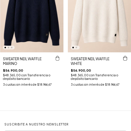
SWEATER NEIL WAFFLE
SWEATER NEIL WAFFLE
MARINO
WHITE
$56.900,00
$56.900,00
$48.365,00
con
Transferencia o
$48.365,00
con
Transferencia o
depósito bancario
depósito bancario
3
cuotas sin interés de
$18.966,67
3
cuotas sin interés de
$18.966,67
SUSCRIBITE A NUESTRO NEWSLETTER