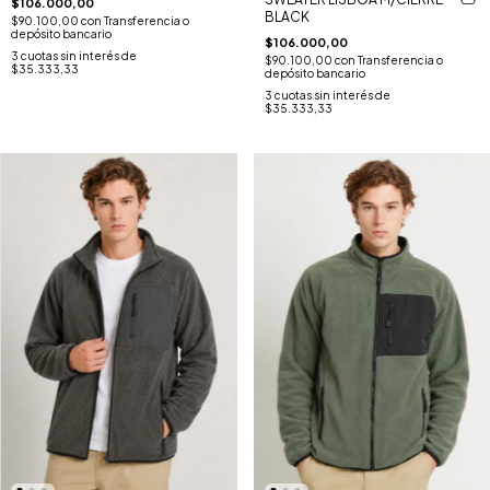
$106.000,00
BLACK
$90.100,00
con
Transferencia o
depósito bancario
$106.000,00
3
cuotas sin interés de
$90.100,00
con
Transferencia o
$35.333,33
depósito bancario
3
cuotas sin interés de
$35.333,33