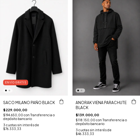
ENVÍO GRATIS
SACO MILANO PAÑO BLACK
ANORAK VIENA PARACHUTE
BLACK
$229.000,00
$139.000,00
$194.650,00
con
Transferencia o
depósito bancario
$118.150,00
con
Transferencia o
depósito bancario
3
cuotas sin interés de
$76.333,33
3
cuotas sin interés de
$46.333,33