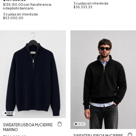
3
cuotas sin interés de
$135.150,00
con
Transferencia
$35.333,33
o depósito bancario
3
cuotas sin interés de
$53.000,00
SWEATER LISBOA M/CIERRE
MARINO
SWEATER LISBOA M/CIERRE