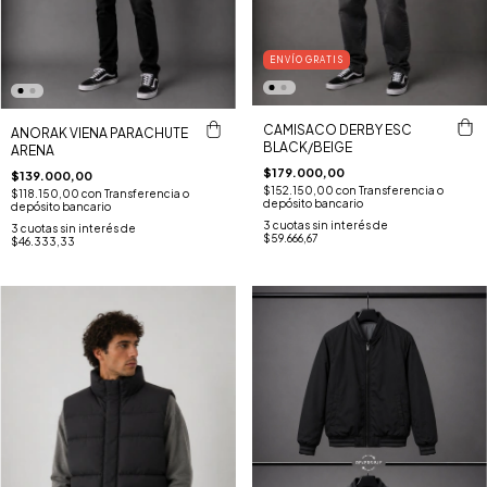
ENVÍO GRATIS
CAMISACO DERBY ESC
ANORAK VIENA PARACHUTE
BLACK/BEIGE
ARENA
$179.000,00
$139.000,00
$152.150,00
con
Transferencia o
$118.150,00
con
Transferencia o
depósito bancario
depósito bancario
3
cuotas sin interés de
3
cuotas sin interés de
$59.666,67
$46.333,33