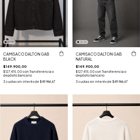
CAMISACO DALTON GAB
CAMISACO DALTON GAB
BLACK
NATURAL
$149.900,00
$149.900,00
$127.415,00
con
Transferencia o
$127.415,00
con
Transferencia o
depósito bancario
depósito bancario
3
cuotas sin interés de
$49.966,67
3
cuotas sin interés de
$49.966,67