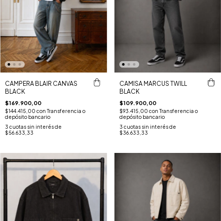
CAMPERA BLAIR CANVAS
CAMISA MARCUS TWILL
BLACK
BLACK
$169.900,00
$109.900,00
$144.415,00
con
Transferencia o
$93.415,00
con
Transferencia o
depósito bancario
depósito bancario
3
cuotas sin interés de
3
cuotas sin interés de
$56.633,33
$36.633,33