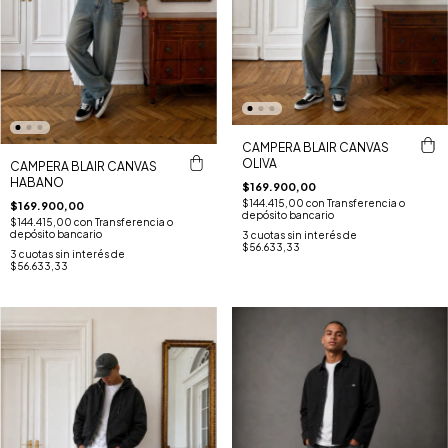
CAMPERA BLAIR CANVAS
OLIVA
CAMPERA BLAIR CANVAS
HABANO
$169.900,00
$144.415,00
con
Transferencia o
$169.900,00
depósito bancario
$144.415,00
con
Transferencia o
depósito bancario
3
cuotas sin interés de
$56.633,33
3
cuotas sin interés de
$56.633,33