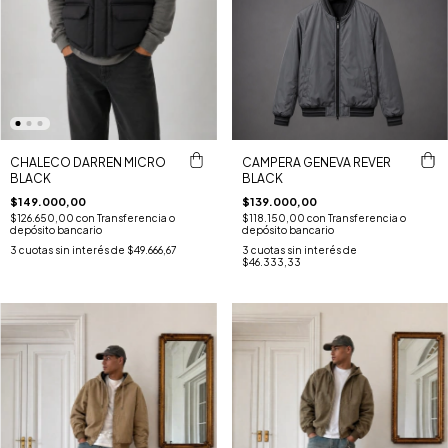
CHALECO DARREN MICRO
CAMPERA GENEVA REVER
BLACK
BLACK
$149.000,00
$139.000,00
$126.650,00
con
Transferencia o
$118.150,00
con
Transferencia o
depósito bancario
depósito bancario
3
cuotas sin interés de
$49.666,67
3
cuotas sin interés de
$46.333,33