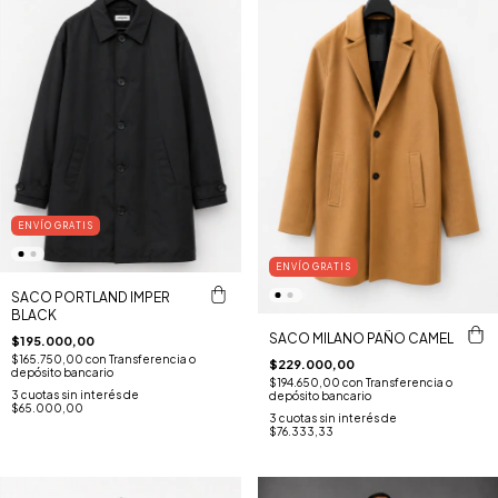
ENVÍO GRATIS
ENVÍO GRATIS
SACO PORTLAND IMPER
BLACK
SACO MILANO PAÑO CAMEL
$195.000,00
$165.750,00
con
Transferencia o
$229.000,00
depósito bancario
$194.650,00
con
Transferencia o
3
cuotas sin interés de
depósito bancario
$65.000,00
3
cuotas sin interés de
$76.333,33