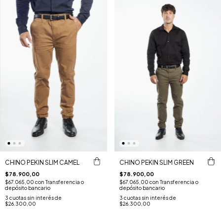
CHINO PEKIN SLIM CAMEL
CHINO PEKIN SLIM GREEN
$78.900,00
$78.900,00
$67.065,00
con
Transferencia o
$67.065,00
con
Transferencia o
depósito bancario
depósito bancario
3
cuotas sin interés de
3
cuotas sin interés de
$26.300,00
$26.300,00