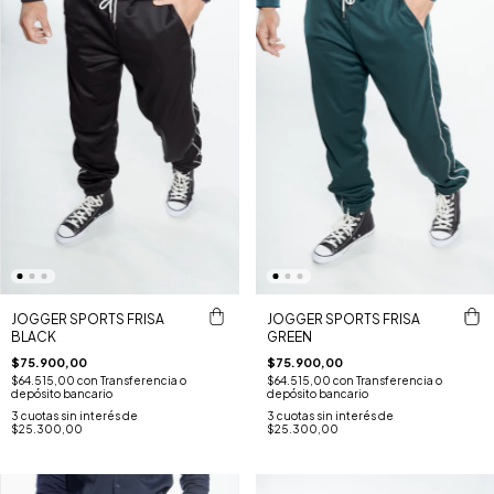
JOGGER SPORTS FRISA
JOGGER SPORTS FRISA
BLACK
GREEN
$75.900,00
$75.900,00
$64.515,00
con
Transferencia o
$64.515,00
con
Transferencia o
depósito bancario
depósito bancario
3
cuotas sin interés de
3
cuotas sin interés de
$25.300,00
$25.300,00