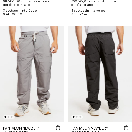
$87.465,00
con
Transferencia o
$90.695,00
con
Transferencia o
depósito bancario
depósito bancario
3
cuotas sin interés de
3
cuotas sin interés de
$34.300,00
$35.566,67
PANTALON NEWBERY
PANTALON NEWBERY