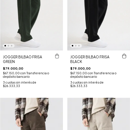
JOGGER BILBAO FRISA
JOGGER BILBAO FRISA
GREEN
BLACK
$79.000,00
$79.000,00
$67.150,00
con
Transferencia o
$67.150,00
con
Transferencia o
depósito bancario
depósito bancario
3
cuotas sin interés de
3
cuotas sin interés de
$26.333,33
$26.333,33