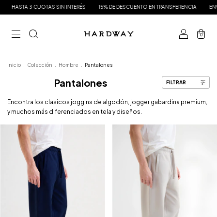
S SIN INTERÉS
15% DE DESCUENTO EN TRANSFERENCIA
ENVÍO GRATIS A PARTIR
0
Inicio
.
Colección
.
Hombre
.
Pantalones
Pantalones
FILTRAR
Encontra los clasicos joggins de algodón, jogger gabardina premium,
y muchos más diferenciados en tela y diseños.