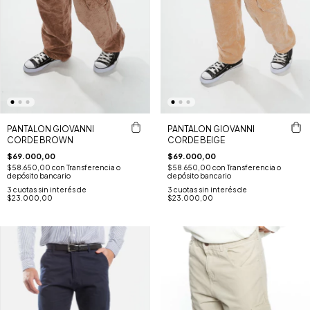
PANTALON GIOVANNI
PANTALON GIOVANNI
CORDE BROWN
CORDE BEIGE
$69.000,00
$69.000,00
$58.650,00
con
Transferencia o
$58.650,00
con
Transferencia o
depósito bancario
depósito bancario
3
cuotas sin interés de
3
cuotas sin interés de
$23.000,00
$23.000,00