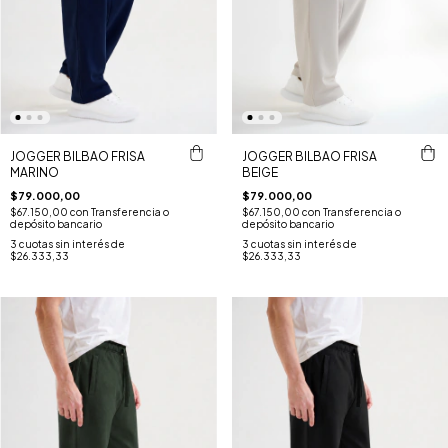
JOGGER BILBAO FRISA
JOGGER BILBAO FRISA
MARINO
BEIGE
$79.000,00
$79.000,00
$67.150,00
con
Transferencia o
$67.150,00
con
Transferencia o
depósito bancario
depósito bancario
3
cuotas sin interés de
3
cuotas sin interés de
$26.333,33
$26.333,33