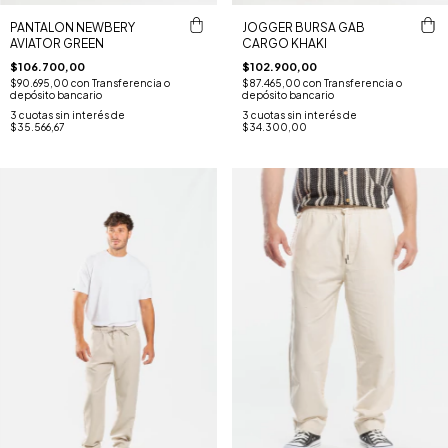
PANTALON NEWBERY
JOGGER BURSA GAB
AVIATOR GREEN
CARGO KHAKI
$106.700,00
$102.900,00
$90.695,00
con
Transferencia o
$87.465,00
con
Transferencia o
depósito bancario
depósito bancario
3
cuotas sin interés de
3
cuotas sin interés de
$35.566,67
$34.300,00