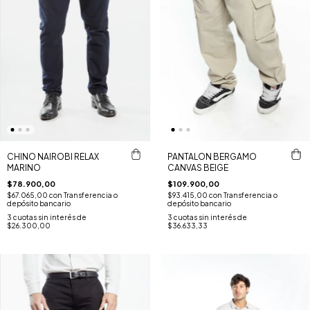
CHINO NAIROBI RELAX
PANTALON BERGAMO
MARINO
CANVAS BEIGE
$78.900,00
$109.900,00
$67.065,00
con
Transferencia o
$93.415,00
con
Transferencia o
depósito bancario
depósito bancario
3
cuotas sin interés de
3
cuotas sin interés de
$26.300,00
$36.633,33