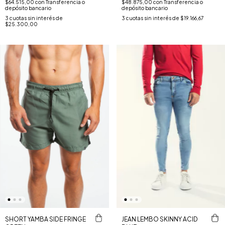
$64.515,00
con
Transferencia o
$48.875,00
con
Transferencia o
depósito bancario
depósito bancario
3
cuotas sin interés de
3
cuotas sin interés de
$19.166,67
$25.300,00
SHORT YAMBA SIDE FRINGE
JEAN LEMBO SKINNY ACID