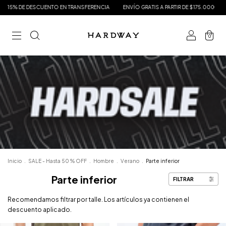
SCUENTO EN TRANSFERENCIA
ENVÍO GRATIS A PARTIR DE $175.000
HASTA 3 CUOT
0
Inicio
.
SALE - Hasta 50 % OFF
.
Hombre
.
Verano
.
Parte inferior
Parte inferior
FILTRAR
Recomendamos filtrar por talle. Los artículos ya contienen el
descuento aplicado.