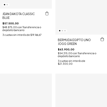
JEAN DAKOTA CLASSIC
BLUE
$57.500,00
$48.875,00
con
Transferencia o
depósito bancario
3
cuotas sin interés de
$19.166,67
BERMUDA EGIPTO LINO
JOGG GREEN
$63.900,00
$54.315,00
con
Transferencia o
depósito bancario
3
cuotas sin interés de
$21.300,00