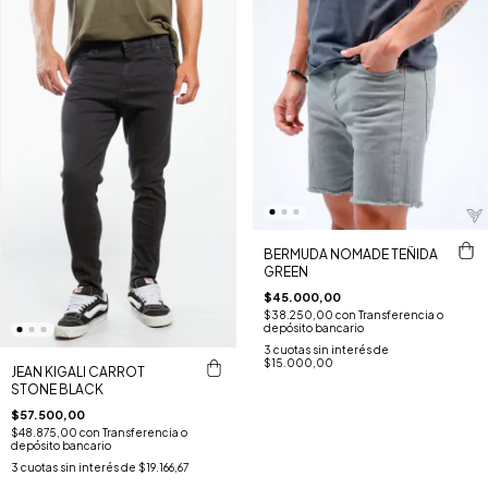
BERMUDA NOMADE TEÑIDA
GREEN
$45.000,00
$38.250,00
con
Transferencia o
depósito bancario
3
cuotas sin interés de
$15.000,00
JEAN KIGALI CARROT
STONE BLACK
$57.500,00
$48.875,00
con
Transferencia o
depósito bancario
3
cuotas sin interés de
$19.166,67