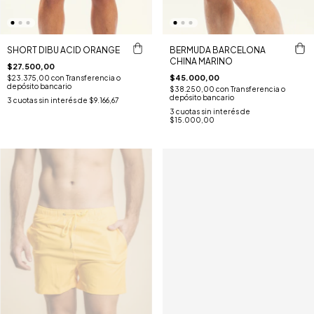
SHORT DIBU ACID ORANGE
BERMUDA BARCELONA
CHINA MARINO
$27.500,00
$45.000,00
$23.375,00
con
Transferencia o
depósito bancario
$38.250,00
con
Transferencia o
depósito bancario
3
cuotas sin interés de
$9.166,67
3
cuotas sin interés de
$15.000,00