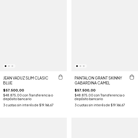
JEAN VADUZ SLIM CLASIC
PANTALON GRANT SKINNY
BLUE
GABARDINA CAMEL
$57.500,00
$57.500,00
$48.875,00
con
Transferencia o
$48.875,00
con
Transferencia o
depósito bancario
depósito bancario
3
cuotas sin interés de
$19.166,67
3
cuotas sin interés de
$19.166,67