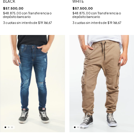
BLACK
WHITE
$57.500,00
$57.500,00
$48.875,00
con
Transferencia o
$48.875,00
con
Transferencia o
depósito bancario
depósito bancario
3
cuotas sin interés de
$19.166,67
3
cuotas sin interés de
$19.166,67