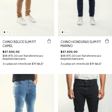
CHINO BELICE SLIM FIT
CHINO HONDURAS SLIM FIT
CAMEL
MARINO
$57.500,00
$57.500,00
$48.875,00
con
Transferencia o
$48.875,00
con
Transferencia o
depósito bancario
depósito bancario
3
cuotas sin interés de
$19.166,67
3
cuotas sin interés de
$19.166,67