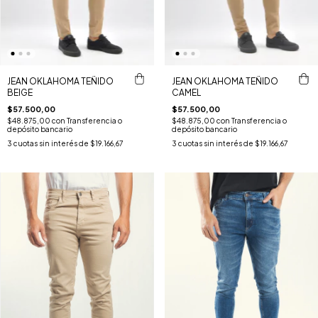
JEAN OKLAHOMA TEÑIDO
JEAN OKLAHOMA TEÑIDO
BEIGE
CAMEL
$57.500,00
$57.500,00
$48.875,00
con
Transferencia o
$48.875,00
con
Transferencia o
depósito bancario
depósito bancario
3
cuotas sin interés de
$19.166,67
3
cuotas sin interés de
$19.166,67