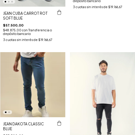
depósito bancario
3
cuotas sin interés de
$19.166,67
JEAN CUBA CARROT ROT
SOFT BLUE
$57.500,00
$48.875,00
con
Transferencia o
depósito bancario
3
cuotas sin interés de
$19.166,67
JEAN DAKOTA CLASSIC
BLUE