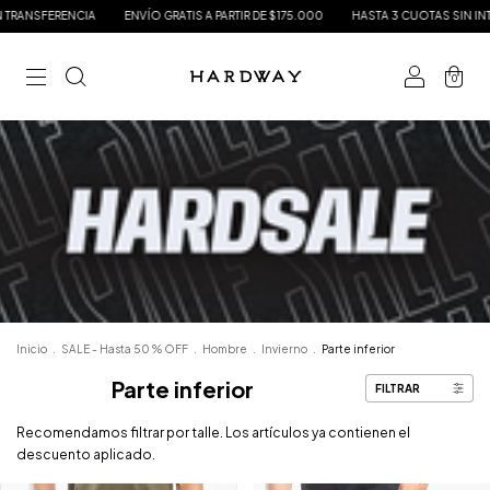
ENVÍO GRATIS A PARTIR DE $175.000
HASTA 3 CUOTAS SIN INTERÉS
15% DE D
0
Inicio
.
SALE - Hasta 50 % OFF
.
Hombre
.
Invierno
.
Parte inferior
Parte inferior
FILTRAR
Recomendamos filtrar por talle. Los artículos ya contienen el
descuento aplicado.