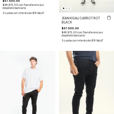
$57.500,00
$48.875,00
con
Transferencia o
depósito bancario
3
cuotas sin interés de
$19.166,67
JEAN KIGALI CARROT ROT
BLACK
$57.500,00
$48.875,00
con
Transferencia o
depósito bancario
3
cuotas sin interés de
$19.166,67