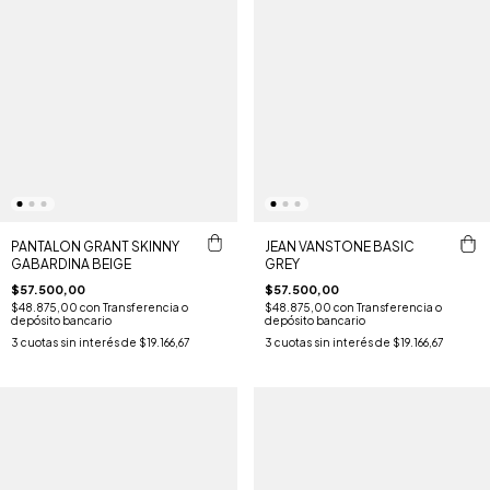
PANTALON GRANT SKINNY
JEAN VANSTONE BASIC
GABARDINA BEIGE
GREY
$57.500,00
$57.500,00
$48.875,00
con
Transferencia o
$48.875,00
con
Transferencia o
depósito bancario
depósito bancario
3
cuotas sin interés de
$19.166,67
3
cuotas sin interés de
$19.166,67