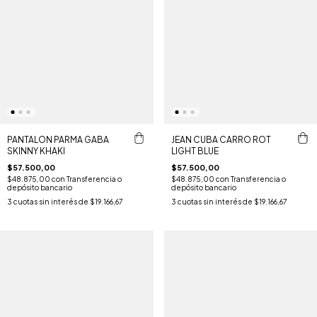
PANTALON PARMA GABA
JEAN CUBA CARRO ROT
SKINNY KHAKI
LIGHT BLUE
$57.500,00
$57.500,00
$48.875,00
con
Transferencia o
$48.875,00
con
Transferencia o
depósito bancario
depósito bancario
3
cuotas sin interés de
$19.166,67
3
cuotas sin interés de
$19.166,67