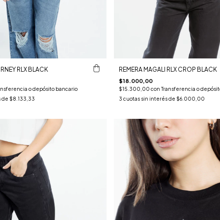
RNEY RLX BLACK
REMERA MAGALI RLX CROP BLACK
$18.000,00
ansferencia o depósito bancario
$15.300,00
con
Transferencia o depósit
s de
$8.133,33
3
cuotas sin interés de
$6.000,00