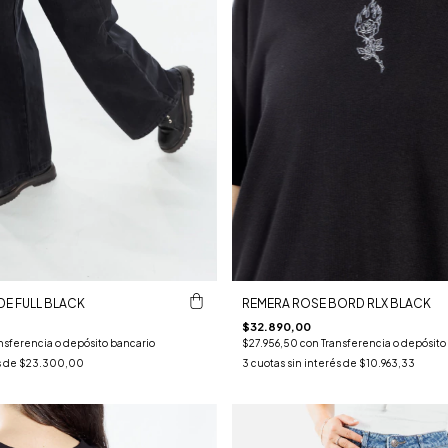
DE FULL BLACK
REMERA ROSE BORD RLX BLACK
$32.890,00
nsferencia o depósito bancario
$27.956,50
con
Transferencia o depósito
s de
$23.300,00
3
cuotas sin interés de
$10.963,33