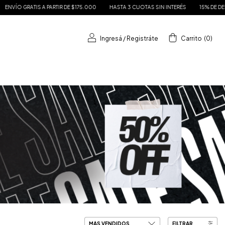
000
HASTA 3 CUOTAS SIN INTERÉS
15% DE DESCUENTO EN TRANSFERENCIA
Ingresá
/
Registráte
Carrito
(
0
)
FILTRAR