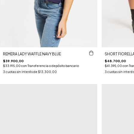
REMERA LADY WAFFLE NAVY BLUE
SHORT FIORELL
$39.900,00
$48.700,00
$33.915,00
con
Transferencia o depósito bancario
$41.395,00
con
Tra
3
cuotas sin interés de
$13.300,00
3
cuotas sin interé