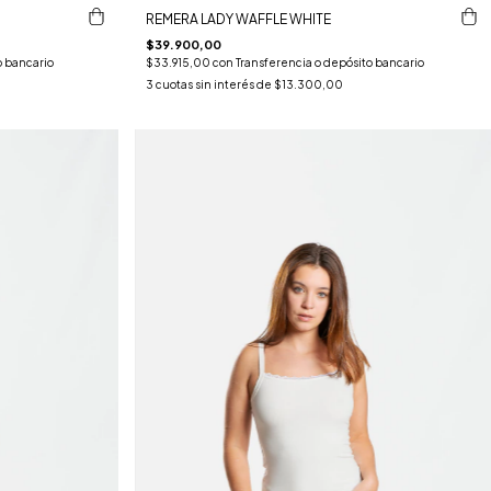
REMERA LADY WAFFLE WHITE
$39.900,00
o bancario
$33.915,00
con
Transferencia o depósito bancario
3
cuotas sin interés de
$13.300,00