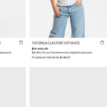
N
TOP EMILIA CLAS PUNT OFF WHITE
$19.400,00
 bancario
$16.490,00
con
Transferencia o depósito bancario
3
cuotas sin interés de
$6.466,67