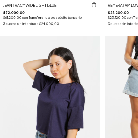
JEAN TRACY WIDE LIGHT BLUE
REMERA I AM LO
$72.000,00
$27.200,00
$61.200,00
con
Transferencia o depósito bancario
$23.120,00
con
Tr
3
cuotas sin interés de
$24.000,00
3
cuotas sin interé