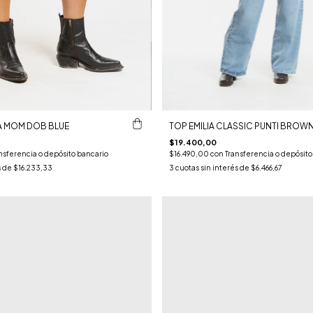
A MOM DOB BLUE
TOP EMILIA CLASSIC PUNTI BROW
$19.400,00
nsferencia o depósito bancario
$16.490,00
con
Transferencia o depósito
s de
$16.233,33
3
cuotas sin interés de
$6.466,67