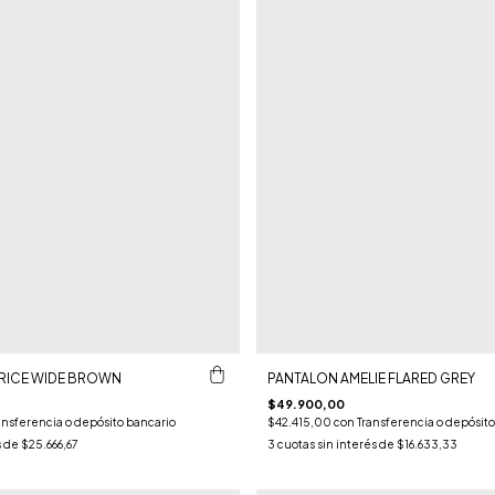
RICE WIDE BROWN
PANTALON AMELIE FLARED GREY
$49.900,00
ansferencia o depósito bancario
$42.415,00
con
Transferencia o depósito
s de
$25.666,67
3
cuotas sin interés de
$16.633,33