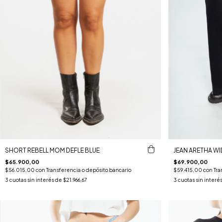
SHORT REBELL MOM DEFLE BLUE
JEAN ARETHA WI
$65.900,00
$69.900,00
$56.015,00
con
Transferencia o depósito bancario
$59.415,00
con
Tra
3
cuotas sin interés de
$21.966,67
3
cuotas sin interé