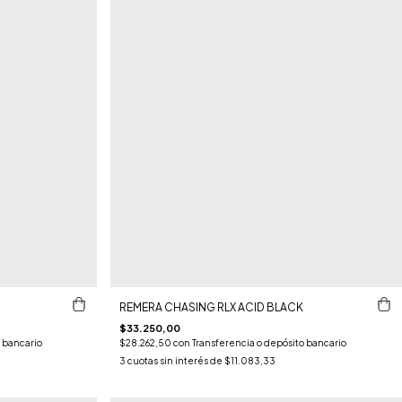
REMERA CHASING RLX ACID BLACK
$33.250,00
 bancario
$28.262,50
con
Transferencia o depósito bancario
3
cuotas sin interés de
$11.083,33