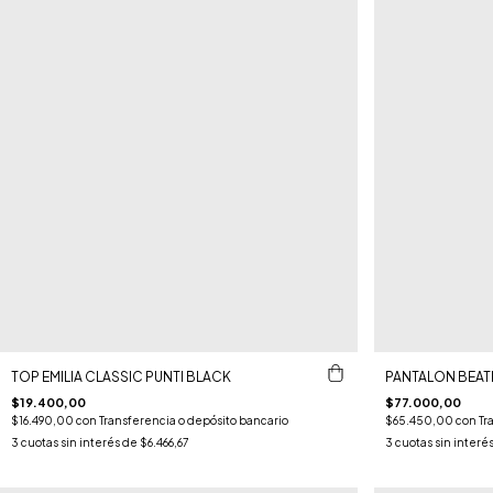
TOP EMILIA CLASSIC PUNTI BLACK
PANTALON BEAT
$19.400,00
$77.000,00
$16.490,00
con
Transferencia o depósito bancario
$65.450,00
con
Tr
3
cuotas sin interés de
$6.466,67
3
cuotas sin interé