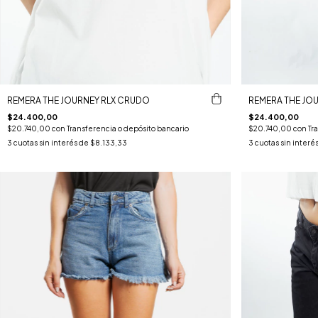
REMERA THE JOURNEY RLX CRUDO
REMERA THE JOU
$24.400,00
$24.400,00
$20.740,00
con
Transferencia o depósito bancario
$20.740,00
con
Tr
3
cuotas sin interés de
$8.133,33
3
cuotas sin interé