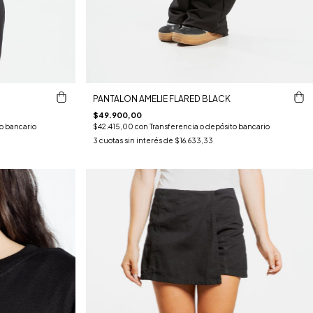
PANTALON AMELIE FLARED BLACK
$49.900,00
o bancario
$42.415,00
con
Transferencia o depósito bancario
3
cuotas sin interés de
$16.633,33