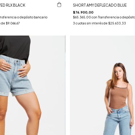
VED RLX BLACK
SHORT AMY DEFLECADO BLUE
$76.900,00
ansferencia o depósito bancario
$65.365,00
con
Transferencia o depósit
s de
$9.066,67
3
cuotas sin interés de
$25.633,33