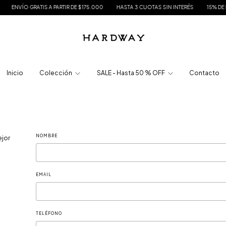
ENVÍO GRATIS A PARTIR DE $175.000
HASTA 3 CUOTAS SIN INTERÉS
15% DE DES
Inicio
Colección
SALE - Hasta 50 % OFF
Contacto
NOMBRE
ejor
EMAIL
TELÉFONO