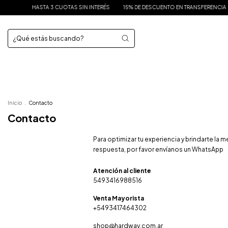
HASTA 3 CUOTAS SIN INTERÉS
15% DE DESCUENTO EN TRANSFERENCIA
Inicio
.
Contacto
Contacto
Para optimizar tu experiencia y brindarte la m
respuesta, por favor envíanos un WhatsApp
5493416988516
+5493417464302
shop@hardway.com.ar