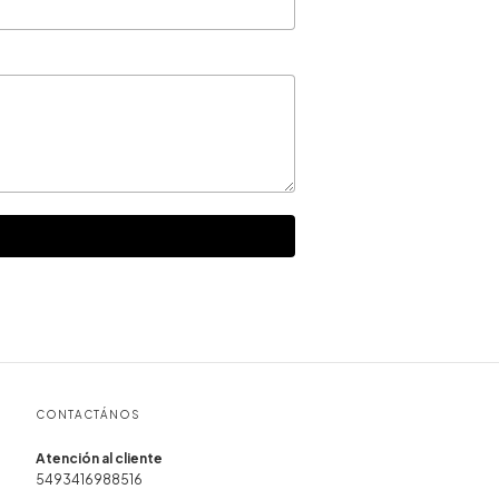
CONTACTÁNOS
5493416988516