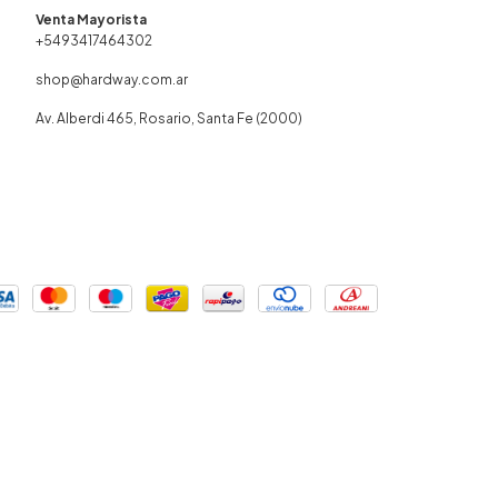
+5493417464302
shop@hardway.com.ar
Av. Alberdi 465, Rosario, Santa Fe (2000)