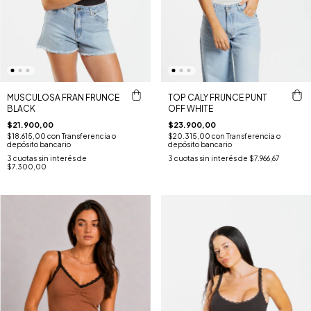
MUSCULOSA FRAN FRUNCE
TOP CALY FRUNCE PUNT
BLACK
OFF WHITE
$21.900,00
$23.900,00
$18.615,00
con
Transferencia o
$20.315,00
con
Transferencia o
depósito bancario
depósito bancario
3
cuotas sin interés de
3
cuotas sin interés de
$7.966,67
$7.300,00