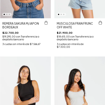
REMERA SAKURA M/JAPON
MUSCULOSA FRAN FRUNC
BORDEAUX
OFF WHITE
$22.700,00
$21.900,00
$19.295,00
con
Transferencia o
$18.615,00
con
Transferencia o
depósito bancario
depósito bancario
3
cuotas sin interés de
$7.566,67
3
cuotas sin interés de
$7.300,00