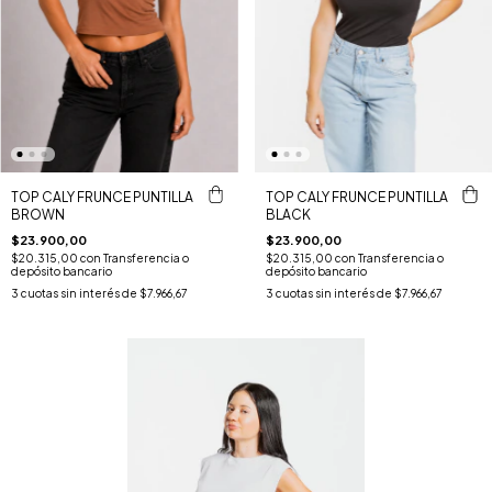
TOP CALY FRUNCE PUNTILLA
TOP CALY FRUNCE PUNTILLA
BROWN
BLACK
$23.900,00
$23.900,00
$20.315,00
con
Transferencia o
$20.315,00
con
Transferencia o
depósito bancario
depósito bancario
3
cuotas sin interés de
$7.966,67
3
cuotas sin interés de
$7.966,67