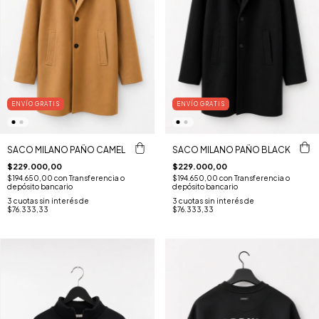
ENVÍO GRATIS
ENVÍO GRATIS
SACO MILANO PAÑO BLACK
SACO MILANO PAÑO CAMEL
$229.000,00
$229.000,00
$194.650,00
con
Transferencia o
$194.650,00
con
Transferencia o
depósito bancario
depósito bancario
3
cuotas sin interés de
3
cuotas sin interés de
$76.333,33
$76.333,33