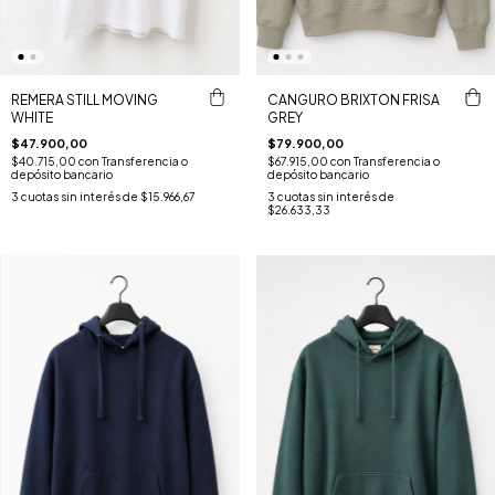
REMERA STILL MOVING
CANGURO BRIXTON FRISA
WHITE
GREY
$47.900,00
$79.900,00
$40.715,00
con
Transferencia o
$67.915,00
con
Transferencia o
depósito bancario
depósito bancario
3
cuotas sin interés de
$15.966,67
3
cuotas sin interés de
$26.633,33