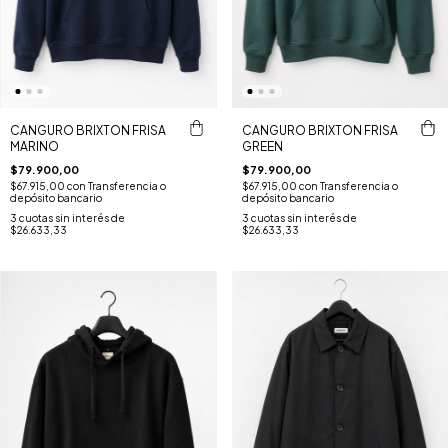
CANGURO BRIXTON FRISA
CANGURO BRIXTON FRISA
MARINO
GREEN
$79.900,00
$79.900,00
$67.915,00
con
Transferencia o
$67.915,00
con
Transferencia o
depósito bancario
depósito bancario
3
cuotas sin interés de
3
cuotas sin interés de
$26.633,33
$26.633,33