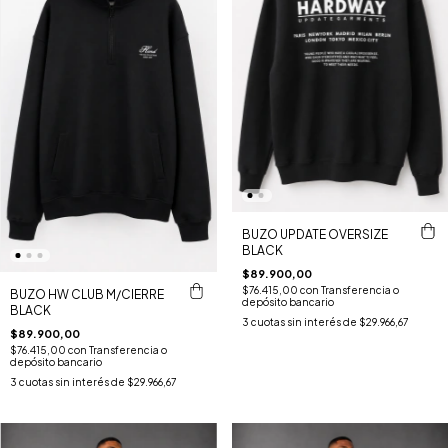
BUZO UPDATE OVERSIZE
BLACK
$89.900,00
$76.415,00
con
Transferencia o
BUZO HW CLUB M/CIERRE
depósito bancario
BLACK
3
cuotas sin interés de
$29.966,67
$89.900,00
$76.415,00
con
Transferencia o
depósito bancario
3
cuotas sin interés de
$29.966,67