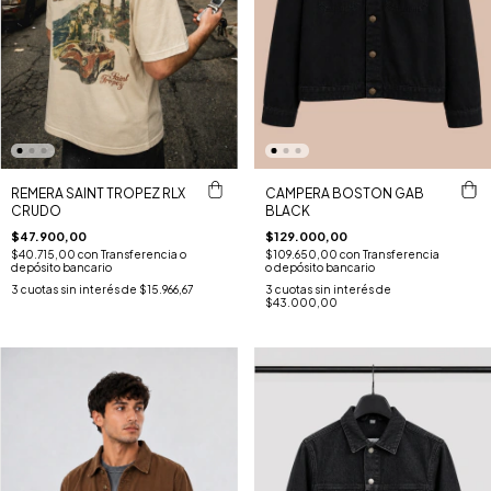
REMERA SAINT TROPEZ RLX
CAMPERA BOSTON GAB
CRUDO
BLACK
$47.900,00
$129.000,00
$40.715,00
con
Transferencia o
$109.650,00
con
Transferencia
depósito bancario
o depósito bancario
3
cuotas sin interés de
$15.966,67
3
cuotas sin interés de
$43.000,00