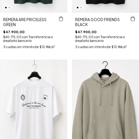
REMERA ARE PRICELESS
REMERA GOOD FRIENDS
GREEN
BLACK
$47.900,00
$47.900,00
$40.715,00
con
Transferencia o
$40.715,00
con
Transferencia o
depósito bancario
depósito bancario
3
cuotas sin interés de
$15.966,67
3
cuotas sin interés de
$15.966,67