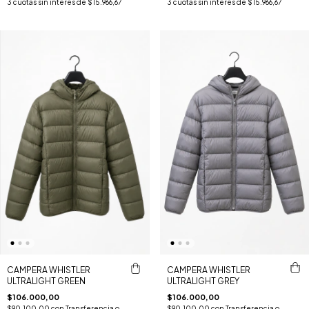
3
cuotas sin interés de
$15.966,67
3
cuotas sin interés de
$15.966,67
CAMPERA WHISTLER
CAMPERA WHISTLER
ULTRALIGHT GREY
ULTRALIGHT GREEN
$106.000,00
$106.000,00
$90.100,00
con
Transferencia o
$90.100,00
con
Transferencia o