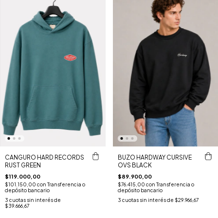
CANGURO HARD RECORDS
BUZO HARDWAY CURSIVE
RUST GREEN
OVS BLACK
$119.000,00
$89.900,00
$101.150,00
con
Transferencia o
$76.415,00
con
Transferencia o
depósito bancario
depósito bancario
3
cuotas sin interés de
3
cuotas sin interés de
$29.966,67
$39.666,67