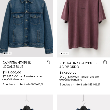
CAMPERA MEMPHIS
REMERA HARD COMPUTER
LOCALIZ BLUE
ACID BORDO
$149.000,00
$47.900,00
$126.650,00
con
Transferencia o
$40.715,00
con
Transferencia o
depósito bancario
depósito bancario
3
cuotas sin interés de
$49.666,67
3
cuotas sin interés de
$15.966,67