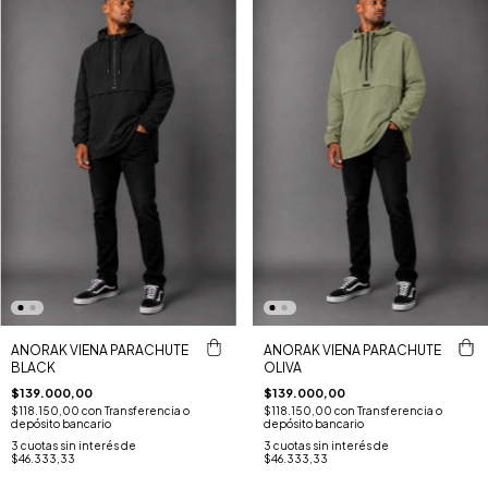
ANORAK VIENA PARACHUTE
ANORAK VIENA PARACHUTE
BLACK
OLIVA
$139.000,00
$139.000,00
$118.150,00
con
Transferencia o
$118.150,00
con
Transferencia o
depósito bancario
depósito bancario
3
cuotas sin interés de
3
cuotas sin interés de
$46.333,33
$46.333,33