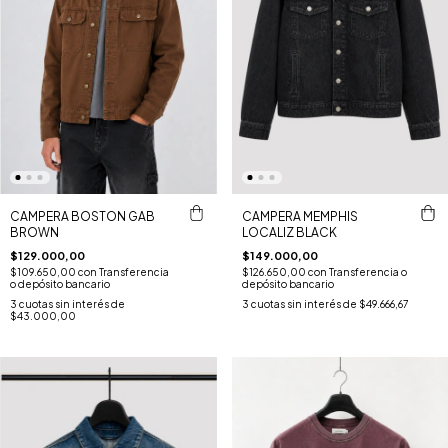
CAMPERA BOSTON GAB
CAMPERA MEMPHIS
BROWN
LOCALIZ BLACK
$129.000,00
$149.000,00
$109.650,00
con
Transferencia
$126.650,00
con
Transferencia o
o depósito bancario
depósito bancario
3
cuotas sin interés de
3
cuotas sin interés de
$49.666,67
$43.000,00