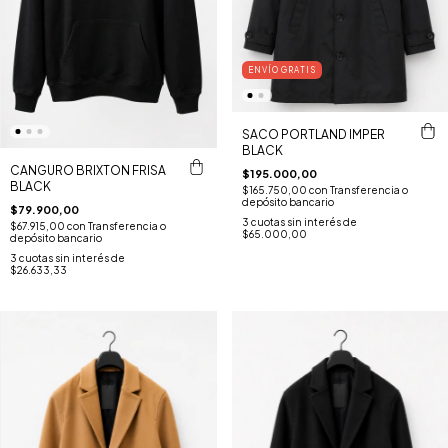
ENVÍO GRATIS
SACO PORTLAND IMPER
BLACK
CANGURO BRIXTON FRISA
$195.000,00
BLACK
$165.750,00
con
Transferencia o
depósito bancario
$79.900,00
3
cuotas sin interés de
$67.915,00
con
Transferencia o
$65.000,00
depósito bancario
3
cuotas sin interés de
$26.633,33