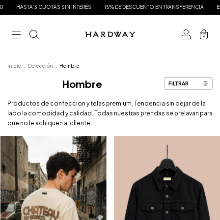
S SIN INTERÉS
15% DE DESCUENTO EN TRANSFERENCIA
ENVÍO GRATIS A PARTIR
0
Inicio
.
Colección
.
Hombre
Hombre
FILTRAR
Productos de confeccion y telas premium. Tendencia sin dejar de la
lado la comodidad y calidad. Todas nuestras prendas se prelavan para
que no le achiquen al cliente.