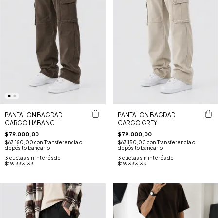
PANTALON BAGDAD
PANTALON BAGDAD
CARGO HABANO
CARGO GREY
$79.000,00
$79.000,00
$67.150,00
con
Transferencia o
$67.150,00
con
Transferencia o
depósito bancario
depósito bancario
3
cuotas sin interés de
3
cuotas sin interés de
$26.333,33
$26.333,33