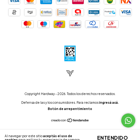
Copyright Hardway - 2026. Todos los derechos reservados.
Defensa de las y los consumidores. Para reclamos
ingresá acá.
Botón de arrepentimiento
Al navegar por este sitio
aceptás el uso de
ENTENDIDO
cookies
para agilizar tu experiencia de compra.