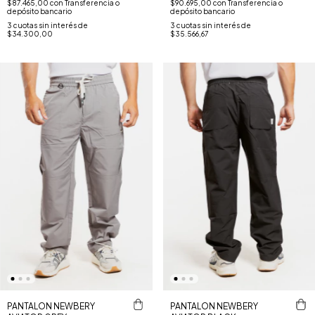
$87.465,00
con
Transferencia o
$90.695,00
con
Transferencia o
depósito bancario
depósito bancario
3
cuotas sin interés de
3
cuotas sin interés de
$34.300,00
$35.566,67
PANTALON NEWBERY
PANTALON NEWBERY