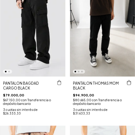
PANTALON THOMAS MOM
PANTALON BAGDAD
BLACK
CARGO BLACK
$94.900,00
$79.000,00
$80.665,00
con
Transferencia o
$67.150,00
con
Transferencia o
depósito bancario
depósito bancario
3
cuotas sin interés de
3
cuotas sin interés de
$31.633,33
$26.333,33