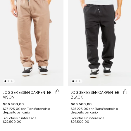
JOGGER ESSEN CARPENTER
JOGGER ESSEN CARPENTER
VISON
BLACK
$88.500,00
$88.500,00
$75.225,00
con
Transferencia o
$75.225,00
con
Transferencia o
depósito bancario
depósito bancario
3
cuotas sin interés de
3
cuotas sin interés de
$29.500,00
$29.500,00