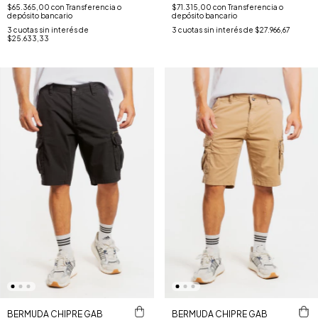
$65.365,00
con
Transferencia o
$71.315,00
con
Transferencia o
depósito bancario
depósito bancario
3
cuotas sin interés de
3
cuotas sin interés de
$27.966,67
$25.633,33
BERMUDA CHIPRE GAB
BERMUDA CHIPRE GAB