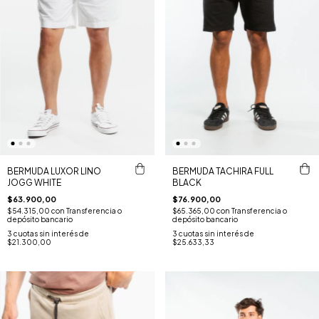
BERMUDA LUXOR LINO
BERMUDA TACHIRA FULL
JOGG WHITE
BLACK
$63.900,00
$76.900,00
$54.315,00
con
Transferencia o
$65.365,00
con
Transferencia o
depósito bancario
depósito bancario
3
cuotas sin interés de
3
cuotas sin interés de
$21.300,00
$25.633,33