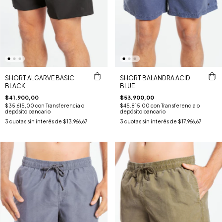
SHORT ALGARVE BASIC
SHORT BALANDRA ACID
BLACK
BLUE
$41.900,00
$53.900,00
$35.615,00
con
Transferencia o
$45.815,00
con
Transferencia o
depósito bancario
depósito bancario
3
cuotas sin interés de
$13.966,67
3
cuotas sin interés de
$17.966,67