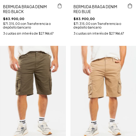
BERMUDA BRAGA DENIM
BERMUDA BRAGA DENIM
REG BLACK
REG BLUE
$83.900,00
$83.900,00
$71.315,00
con
Transferencia o
$71.315,00
con
Transferencia o
depósito bancario
depósito bancario
3
cuotas sin interés de
$27.966,67
3
cuotas sin interés de
$27.966,67