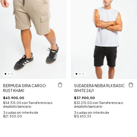
BERMUDA SIRIA CARGO
SUDADERA NEIBA RLX BASIC
RUST KHAKI
WHITE 24/1
$63.900,00
$37.900,00
$54.315,00
con
Transferencia o
$32.215,00
con
Transferencia o
depósito bancario
depósito bancario
3
cuotas sin interés de
3
cuotas sin interés de
$21.300,00
$12.633,33