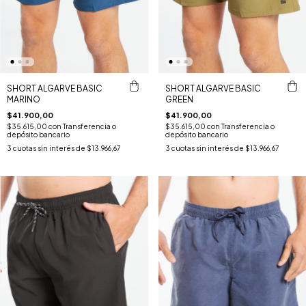
SHORT ALGARVE BASIC
SHORT ALGARVE BASIC
MARINO
GREEN
$41.900,00
$41.900,00
$35.615,00
con
Transferencia o
$35.615,00
con
Transferencia o
depósito bancario
depósito bancario
3
cuotas sin interés de
$13.966,67
3
cuotas sin interés de
$13.966,67