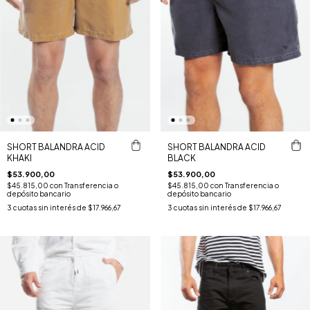
SHORT BALANDRA ACID
SHORT BALANDRA ACID
KHAKI
BLACK
$53.900,00
$53.900,00
$45.815,00
con
Transferencia o
$45.815,00
con
Transferencia o
depósito bancario
depósito bancario
3
cuotas sin interés de
$17.966,67
3
cuotas sin interés de
$17.966,67