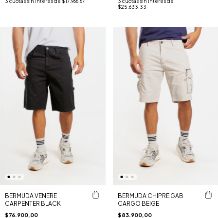
3
cuotas sin interés de
$17.966,67
3
cuotas sin interés de
$25.633,33
BERMUDA VENERE
BERMUDA CHIPRE GAB
CARPENTER BLACK
CARGO BEIGE
$76.900,00
$83.900,00