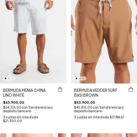
BERMUDA MENIA CHINA
BERMUDA VEDDER SURF
LINO WHITE
BASI BROWN
$63.900,00
$53.900,00
$54.315,00
con
Transferencia o
$45.815,00
con
Transferencia o
depósito bancario
depósito bancario
3
cuotas sin interés de
3
cuotas sin interés de
$17.966,67
$21.300,00