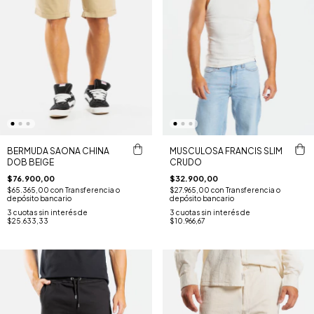
BERMUDA SAONA CHINA
MUSCULOSA FRANCIS SLIM
DOB BEIGE
CRUDO
$76.900,00
$32.900,00
$65.365,00
con
Transferencia o
$27.965,00
con
Transferencia o
depósito bancario
depósito bancario
3
cuotas sin interés de
3
cuotas sin interés de
$25.633,33
$10.966,67