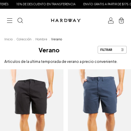
E DESCUENTO EN TRANSFERENCIA
ENVÍO GRATIS A PARTIR DE $175.000
HASTA 3 
0
Inicio
.
Colección
.
Hombre
.
Verano
Verano
FILTRAR
Articulos de la ultima temporada de verano a precio conveniente.