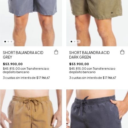
SHORT BALANDRA ACID
SHORT BALANDRA ACID
GREY
DARK GREEN
$53.900,00
$53.900,00
$45.815,00
con
Transferencia o
$45.815,00
con
Transferencia o
depósito bancario
depósito bancario
3
cuotas sin interés de
$17.966,67
3
cuotas sin interés de
$17.966,67