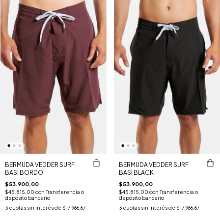
BERMUDA VEDDER SURF
BERMUDA VEDDER SURF
BASI BORDO
BASI BLACK
$53.900,00
$53.900,00
$45.815,00
con
Transferencia o
$45.815,00
con
Transferencia o
depósito bancario
depósito bancario
3
cuotas sin interés de
$17.966,67
3
cuotas sin interés de
$17.966,67