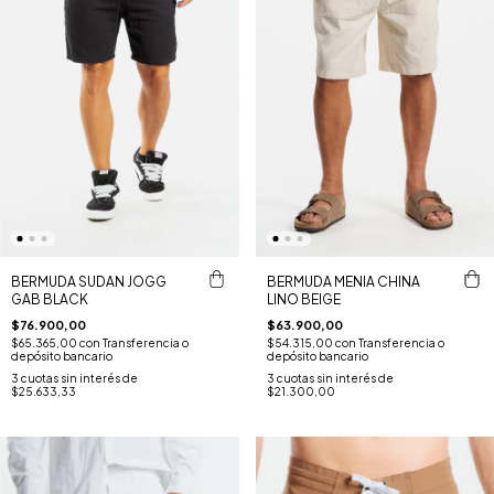
BERMUDA SUDAN JOGG
BERMUDA MENIA CHINA
GAB BLACK
LINO BEIGE
$76.900,00
$63.900,00
$65.365,00
con
Transferencia o
$54.315,00
con
Transferencia o
depósito bancario
depósito bancario
3
cuotas sin interés de
3
cuotas sin interés de
$25.633,33
$21.300,00