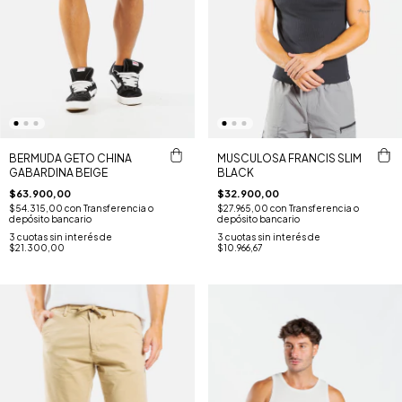
BERMUDA GETO CHINA
MUSCULOSA FRANCIS SLIM
GABARDINA BEIGE
BLACK
$63.900,00
$32.900,00
$54.315,00
con
Transferencia o
$27.965,00
con
Transferencia o
depósito bancario
depósito bancario
3
cuotas sin interés de
3
cuotas sin interés de
$21.300,00
$10.966,67