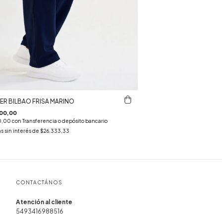
R BILBAO FRISA MARINO
00,00
0,00
con
Transferencia o depósito bancario
s sin interés de
$26.333,33
CONTACTÁNOS
5493416988516