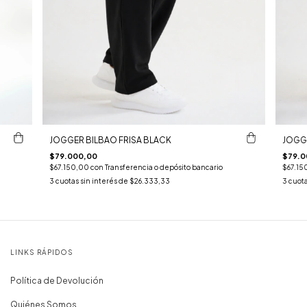
JOGGER BILBAO FRISA BLACK
JOGGE
$79.000,00
$79.0
$67.150,00
con
Transferencia o depósito bancario
$67.15
3
cuotas sin interés de
$26.333,33
3
cuota
LINKS RÁPIDOS
Política de Devolución
Quiénes Somos