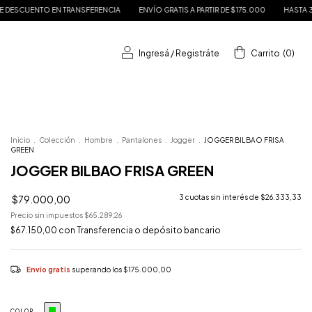
ANSFERENCIA
ENVÍO GRATIS A PARTIR DE $175.000
HASTA 3 CUOTAS SIN INTER
Ingresá
/
Registráte
Carrito
(
0
)
Inicio
.
Colección
.
Hombre
.
Pantalones
.
Jogger
.
JOGGER BILBAO FRISA
GREEN
JOGGER BILBAO FRISA GREEN
$79.000,00
3
cuotas sin interés de
$26.333,33
Precio sin impuestos
$65.289,26
$67.150,00
con
Transferencia o depósito bancario
Envío gratis
superando los
$175.000,00
COLOR