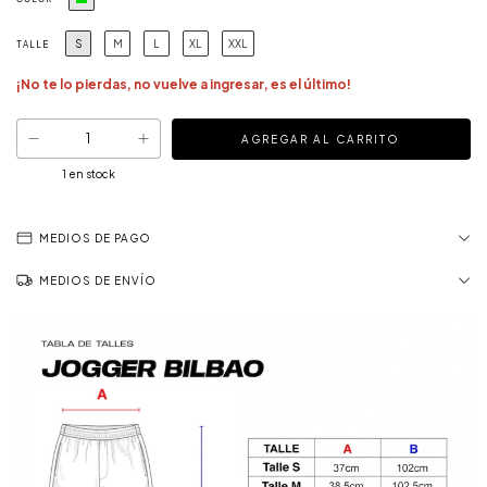
S
M
L
XL
XXL
TALLE
¡No te lo pierdas, no vuelve a ingresar, es el último!
1
en stock
MEDIOS DE PAGO
MEDIOS DE ENVÍO