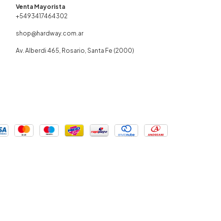
+5493417464302
shop@hardway.com.ar
Av. Alberdi 465, Rosario, Santa Fe (2000)