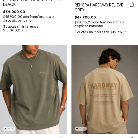
BLACK
REMERA HARDWAY RELIEVE
GREY
$54.000,00
$45.900,00
con
Transferencia o
$47.900,00
depósito bancario
$40.715,00
con
Transferencia o
depósito bancario
3
cuotas sin interés de
$18.000,00
3
cuotas sin interés de
$15.966,67