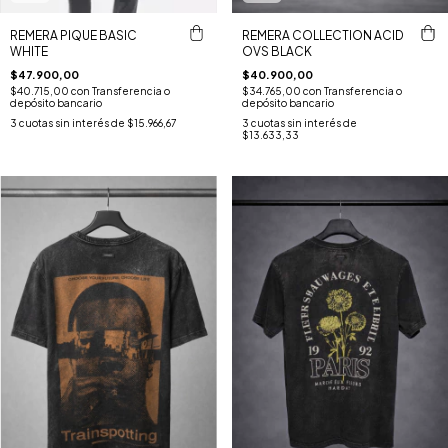
REMERA PIQUE BASIC
REMERA COLLECTION ACID
WHITE
OVS BLACK
$47.900,00
$40.900,00
$40.715,00
con
Transferencia o
$34.765,00
con
Transferencia o
depósito bancario
depósito bancario
3
cuotas sin interés de
$15.966,67
3
cuotas sin interés de
$13.633,33