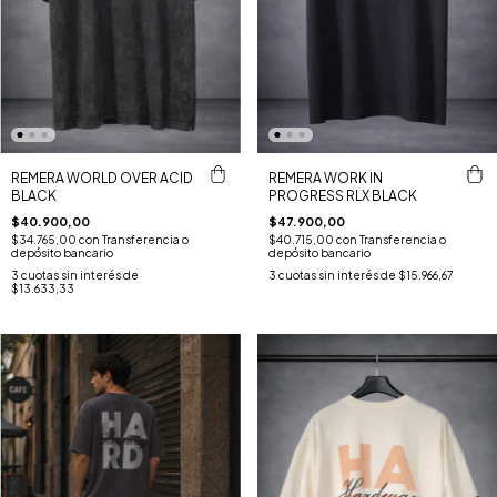
REMERA WORLD OVER ACID
REMERA WORK IN
BLACK
PROGRESS RLX BLACK
$40.900,00
$47.900,00
$34.765,00
con
Transferencia o
$40.715,00
con
Transferencia o
depósito bancario
depósito bancario
3
cuotas sin interés de
3
cuotas sin interés de
$15.966,67
$13.633,33