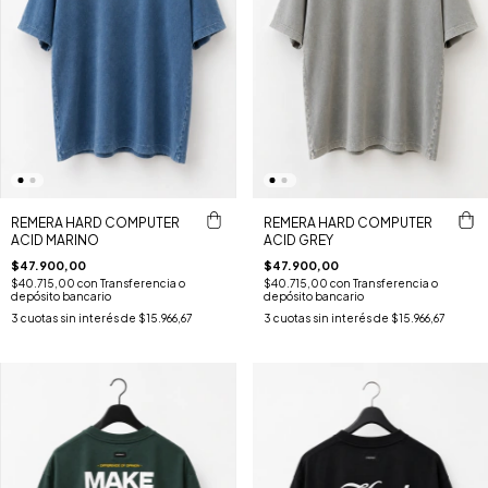
REMERA HARD COMPUTER
REMERA HARD COMPUTER
ACID MARINO
ACID GREY
$47.900,00
$47.900,00
$40.715,00
con
Transferencia o
$40.715,00
con
Transferencia o
depósito bancario
depósito bancario
3
cuotas sin interés de
$15.966,67
3
cuotas sin interés de
$15.966,67