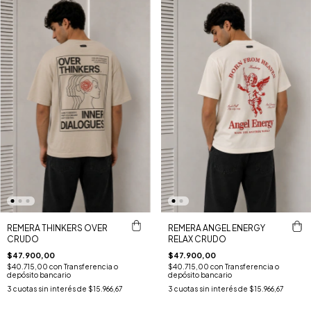
REMERA THINKERS OVER
REMERA ANGEL ENERGY
CRUDO
RELAX CRUDO
$47.900,00
$47.900,00
$40.715,00
con
Transferencia o
$40.715,00
con
Transferencia o
depósito bancario
depósito bancario
3
cuotas sin interés de
$15.966,67
3
cuotas sin interés de
$15.966,67