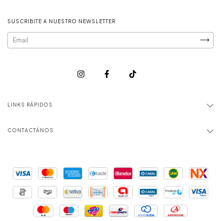
SUSCRIBITE A NUESTRO NEWSLETTER
LINKS RÁPIDOS
CONTACTÁNOS