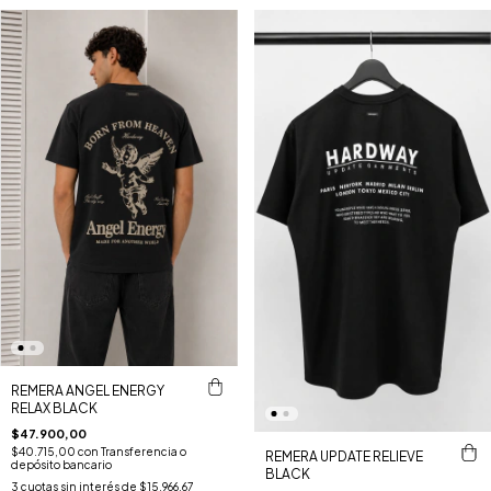
REMERA ANGEL ENERGY
RELAX BLACK
$47.900,00
$40.715,00
con
Transferencia o
REMERA UPDATE RELIEVE
depósito bancario
BLACK
3
cuotas sin interés de
$15.966,67