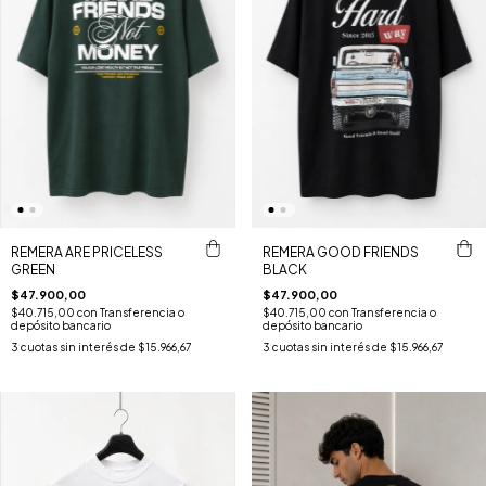
REMERA ARE PRICELESS
REMERA GOOD FRIENDS
GREEN
BLACK
$47.900,00
$47.900,00
$40.715,00
con
Transferencia o
$40.715,00
con
Transferencia o
depósito bancario
depósito bancario
3
cuotas sin interés de
$15.966,67
3
cuotas sin interés de
$15.966,67