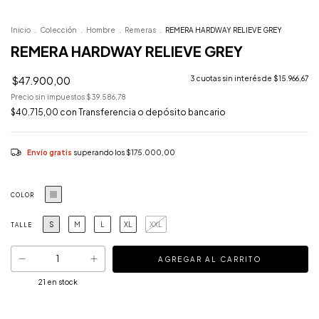
Inicio
.
Colección
.
Hombre
.
Remeras
.
REMERA HARDWAY RELIEVE GREY
REMERA HARDWAY RELIEVE GREY
$47.900,00
3
cuotas sin interés de
$15.966,67
Precio sin impuestos
$39.586,78
$40.715,00
con
Transferencia o depósito bancario
Envío gratis
superando los
$175.000,00
COLOR
S
M
L
XL
XXL
TALLE
21
en stock