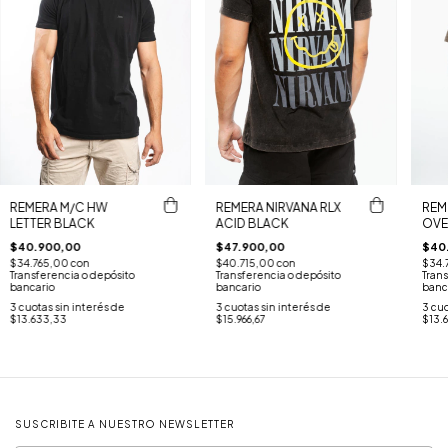
REMERA M/C HW
REMERA NIRVANA RLX
REM
LETTER BLACK
ACID BLACK
OVE
$40.900,00
$47.900,00
$40
$34.765,00
con
$40.715,00
con
$34.
Transferencia o depósito
Transferencia o depósito
Trans
bancario
bancario
banc
3
cuotas sin interés de
3
cuotas sin interés de
3
cuo
$13.633,33
$15.966,67
$13.
SUSCRIBITE A NUESTRO NEWSLETTER