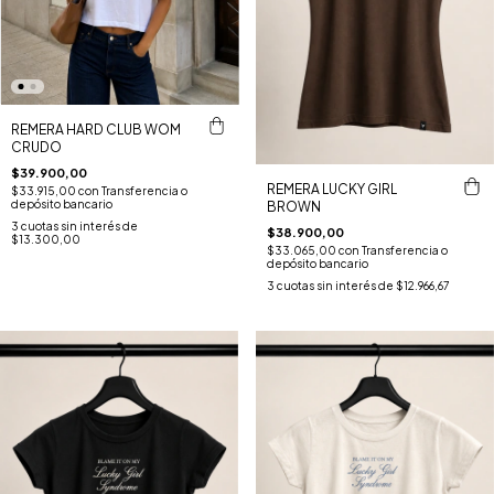
REMERA HARD CLUB WOM
CRUDO
$39.900,00
REMERA LUCKY GIRL
$33.915,00
con
Transferencia o
depósito bancario
BROWN
3
cuotas sin interés de
$38.900,00
$13.300,00
$33.065,00
con
Transferencia o
depósito bancario
3
cuotas sin interés de
$12.966,67