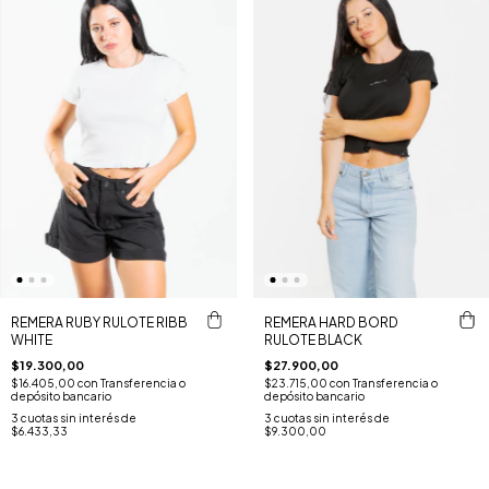
REMERA RUBY RULOTE RIBB
REMERA HARD BORD
WHITE
RULOTE BLACK
$19.300,00
$27.900,00
$16.405,00
con
Transferencia o
$23.715,00
con
Transferencia o
depósito bancario
depósito bancario
3
cuotas sin interés de
3
cuotas sin interés de
$6.433,33
$9.300,00