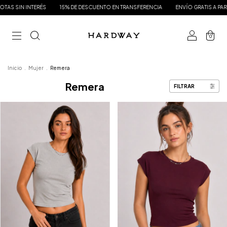
ERÉS
15% DE DESCUENTO EN TRANSFERENCIA
ENVÍO GRATIS A PARTIR DE $175.0
0
Inicio
.
Mujer
.
Remera
Remera
FILTRAR