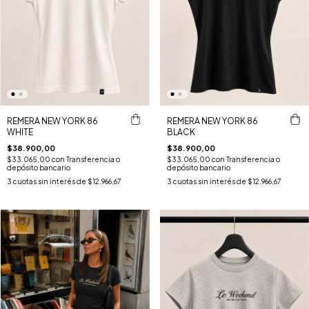
REMERA NEW YORK 86
REMERA NEW YORK 86
WHITE
BLACK
$38.900,00
$38.900,00
$33.065,00
con
Transferencia o
$33.065,00
con
Transferencia o
depósito bancario
depósito bancario
3
cuotas sin interés de
$12.966,67
3
cuotas sin interés de
$12.966,67