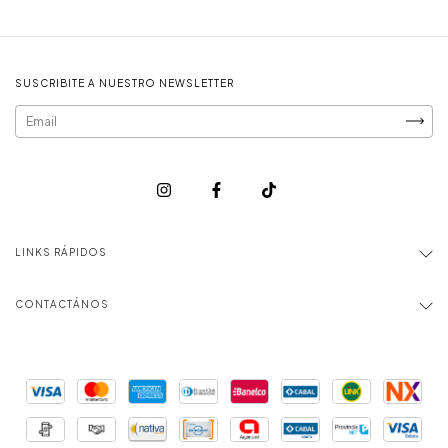
SUSCRIBITE A NUESTRO NEWSLETTER
LINKS RÁPIDOS
CONTACTÁNOS