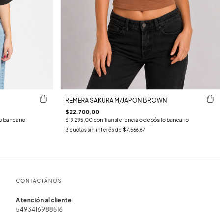
REMERA SAKURA M/JAPON BROWN
$22.700,00
o bancario
$19.295,00
con
Transferencia o depósito bancario
3
cuotas sin interés de
$7.566,67
CONTACTÁNOS
5493416988516