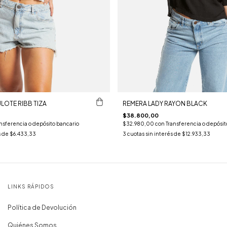
LOTE RIBB TIZA
REMERA LADY RAYON BLACK
$38.800,00
nsferencia o depósito bancario
$32.980,00
con
Transferencia o depósit
s de
$6.433,33
3
cuotas sin interés de
$12.933,33
LINKS RÁPIDOS
Política de Devolución
Quiénes Somos