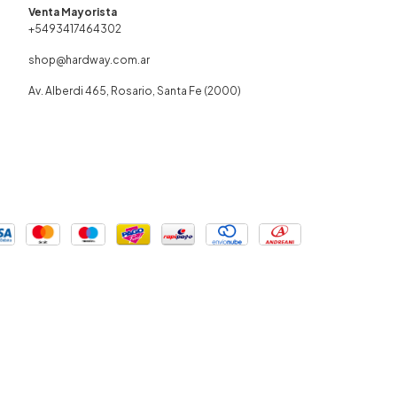
+5493417464302
shop@hardway.com.ar
Av. Alberdi 465, Rosario, Santa Fe (2000)