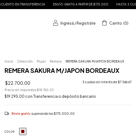
A
ENVÍO GRATIS A PARTIR DE $175.000
HASTA 3 CUOTAS SIN INTERÉS
15% D
Ingresá
/
Registráte
Carrito
(
0
)
Inicio
.
Colección
.
Mujer
.
Remera
.
REMERA SAKURA M/JAPON BORDEAUX
REMERA SAKURA M/JAPON BORDEAUX
$22.700,00
3
cuotas sin interés de
$7.566,67
Precio sin impuestos
$18.760,33
$19.295,00
con
Transferencia o depósito bancario
Envío gratis
superando los
$175.000,00
COLOR