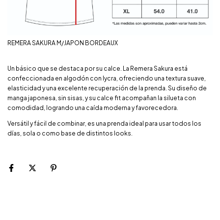
REMERA SAKURA M/JAPON BORDEAUX
Un básico que se destaca por su calce. La Remera Sakura está
confeccionada en algodón con lycra, ofreciendo una textura suave,
elasticidad y una excelente recuperación de la prenda. Su diseño de
manga japonesa, sin sisas, y su calce fit acompañan la silueta con
comodidad, logrando una caída moderna y favorecedora.
Versátil y fácil de combinar, es una prenda ideal para usar todos los
días, sola o como base de distintos looks.