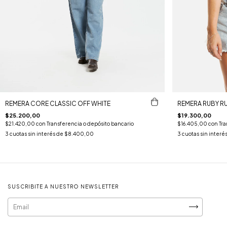
REMERA CORE CLASSIC OFF WHITE
REMERA RUBY RU
$25.200,00
$19.300,00
$21.420,00
con
Transferencia o depósito bancario
$16.405,00
con
Tra
3
cuotas sin interés de
$8.400,00
3
cuotas sin interé
SUSCRIBITE A NUESTRO NEWSLETTER