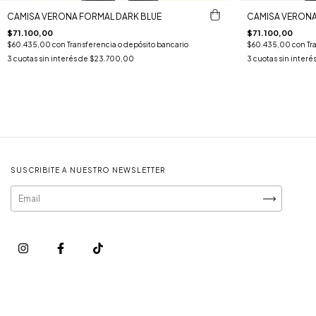
CAMISA VERONA FORMAL DARK BLUE
CAMISA VERONA
$71.100,00
$71.100,00
$60.435,00
con
Transferencia o depósito bancario
$60.435,00
con
Tr
3
cuotas sin interés de
$23.700,00
3
cuotas sin interé
SUSCRIBITE A NUESTRO NEWSLETTER