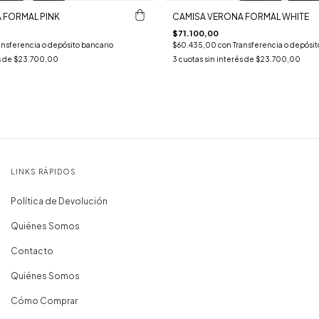
 FORMAL PINK
CAMISA VERONA FORMAL WHITE
$71.100,00
ansferencia o depósito bancario
$60.435,00
con
Transferencia o depósit
s de
$23.700,00
3
cuotas sin interés de
$23.700,00
LINKS RÁPIDOS
Política de Devolución
Quiénes Somos
Contacto
Quiénes Somos
Cómo Comprar