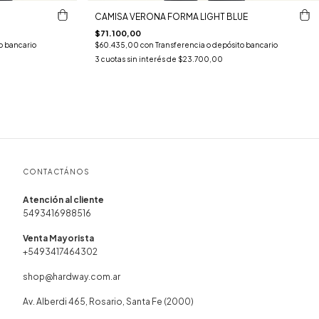
CAMISA VERONA FORMA LIGHT BLUE
$71.100,00
o bancario
$60.435,00
con
Transferencia o depósito bancario
3
cuotas sin interés de
$23.700,00
CONTACTÁNOS
5493416988516
+5493417464302
shop@hardway.com.ar
Av. Alberdi 465, Rosario, Santa Fe (2000)