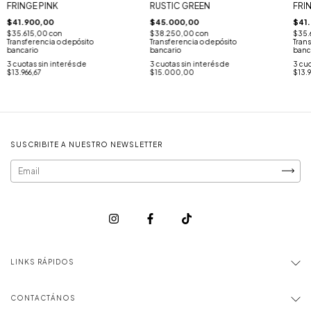
FRINGE PINK
RUSTIC GREEN
FRI
$41.900,00
$45.000,00
$41
$35.615,00
con
$38.250,00
con
$35.
Transferencia o depósito
Transferencia o depósito
Trans
bancario
bancario
banc
3
cuotas sin interés de
3
cuotas sin interés de
3
cuo
$13.966,67
$15.000,00
$13.9
SUSCRIBITE A NUESTRO NEWSLETTER
LINKS RÁPIDOS
CONTACTÁNOS