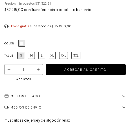
Precio sin impuestos
$31.322,31
$32.215,00
con
Transferencia o depósito bancario
Envío gratis
superando los
$175.000,00
COLOR
S
M
L
XL
XXL
3XL
TALLE
3
en stock
MEDIOS DE PAGO
MEDIOS DE ENVÍO
musculosa de jersey de algodón relax