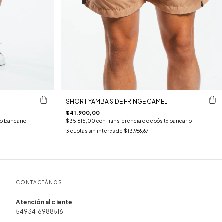
SHORT YAMBA SIDE FRINGE CAMEL
$41.900,00
to bancario
$35.615,00
con
Transferencia o depósito bancario
3
cuotas sin interés de
$13.966,67
CONTACTÁNOS
5493416988516