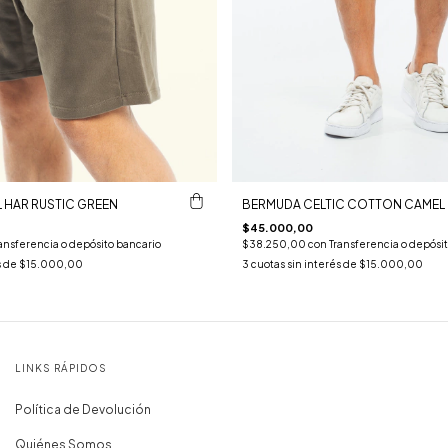
 HAR RUSTIC GREEN
BERMUDA CELTIC COTTON CAMEL
$45.000,00
ansferencia o depósito bancario
$38.250,00
con
Transferencia o depósi
s de
$15.000,00
3
cuotas sin interés de
$15.000,00
LINKS RÁPIDOS
Política de Devolución
Quiénes Somos