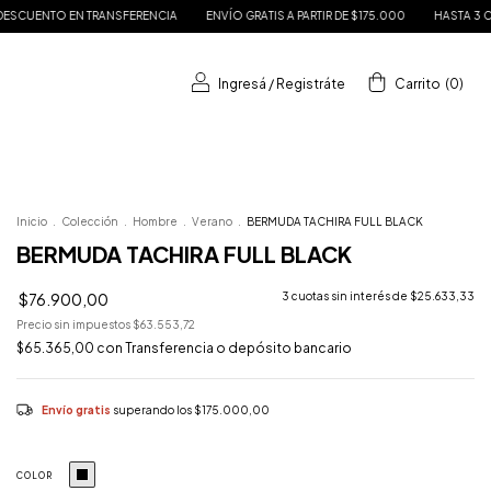
FERENCIA
ENVÍO GRATIS A PARTIR DE $175.000
HASTA 3 CUOTAS SIN INTERÉS
Ingresá
/
Registráte
Carrito
(
0
)
Inicio
.
Colección
.
Hombre
.
Verano
.
BERMUDA TACHIRA FULL BLACK
BERMUDA TACHIRA FULL BLACK
$76.900,00
3
cuotas sin interés de
$25.633,33
Precio sin impuestos
$63.553,72
$65.365,00
con
Transferencia o depósito bancario
Envío gratis
superando los
$175.000,00
COLOR