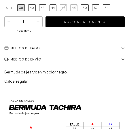
38
40
42
44
46
48
50
52
54
TALLE
13
en stock
MEDIOS DE PAGO
MEDIOS DE ENVÍO
Bermuda de jean/denim color negro.
Calce: regular