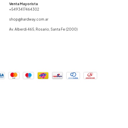
+5493417464302
shop@hardway.com.ar
Av. Alberdi 465, Rosario, Santa Fe (2000)