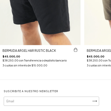
BERMUDA ARGEL HAR RUSTIC BLACK
BERMUDA ARGEL
$45.000,00
$45.000,00
$38.250,00
con
Transferencia o depósito bancario
$38.250,00
con
Tr
3
cuotas sin interés de
$15.000,00
3
cuotas sin interé
SUSCRIBITE A NUESTRO NEWSLETTER