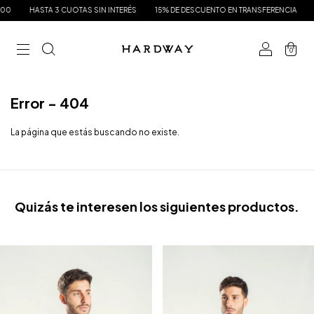
0
HASTA 3 CUOTAS SIN INTERÉS
15% DE DESCUENTO EN TRANSFERENCIA
EN
0
Error - 404
La página que estás buscando no existe.
Quizás te interesen los siguientes productos.