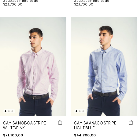
3
cuotas sin interés de
3
cuotas sin interés de
$23.700,00
$23.700,00
CAMISA NOBOA STRIPE
CAMISA ANACO STRIPE
WHITE/PINK
LIGHT BLUE
$71.100,00
$44.900,00