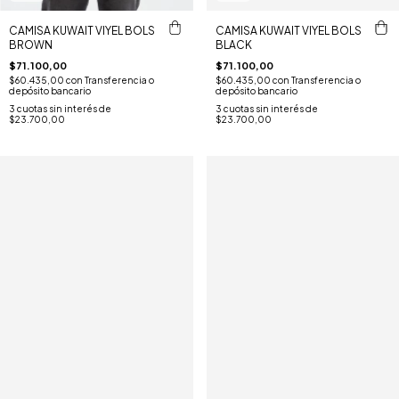
CAMISA KUWAIT VIYEL BOLS
CAMISA KUWAIT VIYEL BOLS
BROWN
BLACK
$71.100,00
$71.100,00
$60.435,00
con
Transferencia o
$60.435,00
con
Transferencia o
depósito bancario
depósito bancario
3
cuotas sin interés de
3
cuotas sin interés de
$23.700,00
$23.700,00