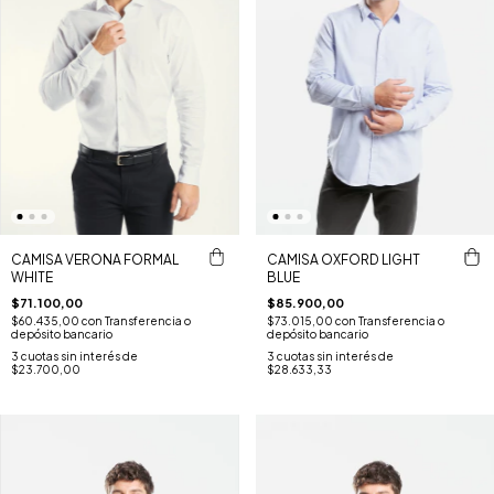
CAMISA VERONA FORMAL
CAMISA OXFORD LIGHT
WHITE
BLUE
$71.100,00
$85.900,00
$60.435,00
con
Transferencia o
$73.015,00
con
Transferencia o
depósito bancario
depósito bancario
3
cuotas sin interés de
3
cuotas sin interés de
$23.700,00
$28.633,33