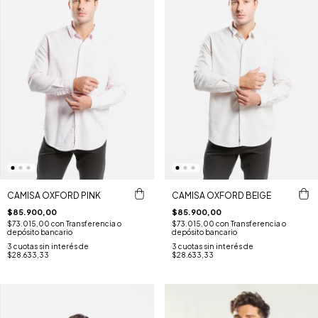
CAMISA OXFORD PINK
CAMISA OXFORD BEIGE
$85.900,00
$85.900,00
$73.015,00
con
Transferencia o
$73.015,00
con
Transferencia o
depósito bancario
depósito bancario
3
cuotas sin interés de
3
cuotas sin interés de
$28.633,33
$28.633,33