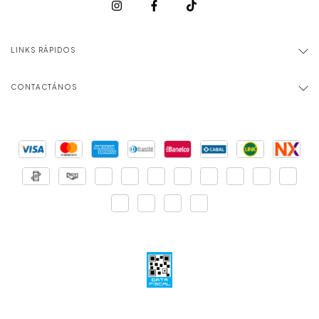
LINKS RÁPIDOS
CONTACTÁNOS