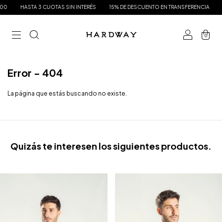
0
HASTA 3 CUOTAS SIN INTERÉS
15% DE DESCUENTO EN TRANSFERENCIA
EN
0
Error - 404
La página que estás buscando no existe.
Quizás te interesen los siguientes productos.