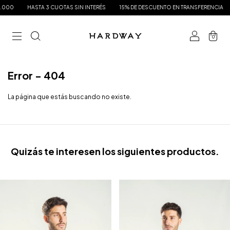
000
HASTA 3 CUOTAS SIN INTERÉS
15% DE DESCUENTO EN TRANSFERENCIA
0
Error - 404
La página que estás buscando no existe.
Quizás te interesen los siguientes productos.