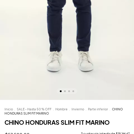
Inicio
.
SALE - Hasta 50 % OFF
.
Hombre
.
Invierno
.
Parte inferior
.
CHINO
HONDURAS SLIM FIT MARINO
CHINO HONDURAS SLIM FIT MARINO
3
cuotas sin interés de
$19.166,67