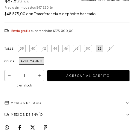
$57.500,00
Precio sin impuestos
$47.520,66
$48.875,00
con
Transferencia o depósito bancario
Envío gratis
superando los
$175.000,00
38
40
42
44
46
48
50
52
54
TALLE
AZUL MARINO
COLOR
3
en stock
MEDIOS DE PAGO
MEDIOS DE ENVÍO