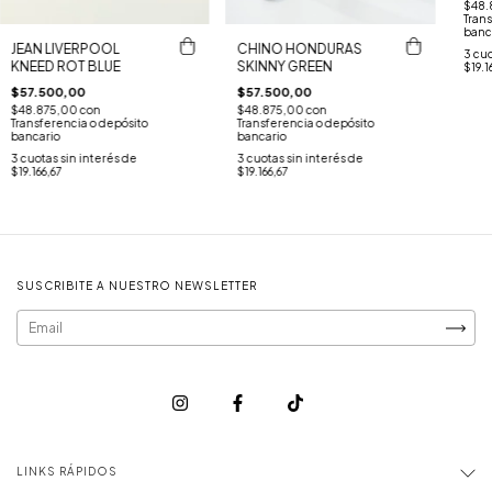
$48.
Trans
banc
JEAN LIVERPOOL
CHINO HONDURAS
3
cuo
KNEED ROT BLUE
SKINNY GREEN
$19.1
$57.500,00
$57.500,00
$48.875,00
con
$48.875,00
con
Transferencia o depósito
Transferencia o depósito
bancario
bancario
3
cuotas sin interés de
3
cuotas sin interés de
$19.166,67
$19.166,67
SUSCRIBITE A NUESTRO NEWSLETTER
LINKS RÁPIDOS