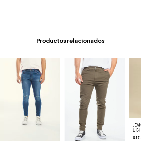
Productos relacionados
JEA
LIG
$57