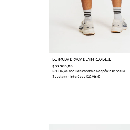
BERMUDA BRAGA DENIM REG BLUE
$83.900,00
$71.315,00
con
Transferencia o depósito bancario
3
cuotas sin interés de
$27.966,67