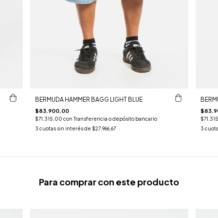
BERMUDA HAMMER BAGG LIGHT BLUE
BERM
$83.900,00
$83.9
$71.315,00
con
Transferencia o depósito bancario
$71.31
3
cuotas sin interés de
$27.966,67
3
cuota
Para comprar con este producto