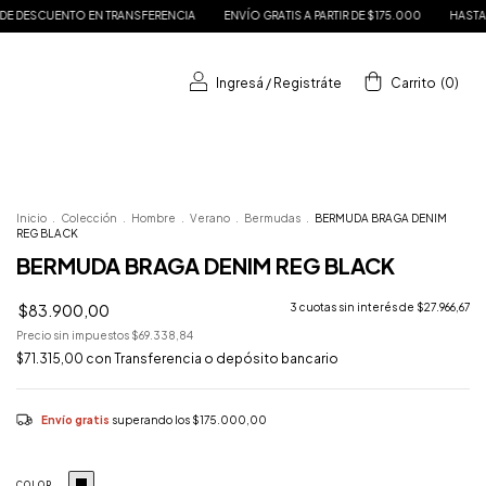
ERENCIA
ENVÍO GRATIS A PARTIR DE $175.000
HASTA 3 CUOTAS SIN INTERÉS
Ingresá
/
Registráte
Carrito
(
0
)
Inicio
.
Colección
.
Hombre
.
Verano
.
Bermudas
.
BERMUDA BRAGA DENIM
REG BLACK
BERMUDA BRAGA DENIM REG BLACK
$83.900,00
3
cuotas sin interés de
$27.966,67
Precio sin impuestos
$69.338,84
$71.315,00
con
Transferencia o depósito bancario
Envío gratis
superando los
$175.000,00
COLOR