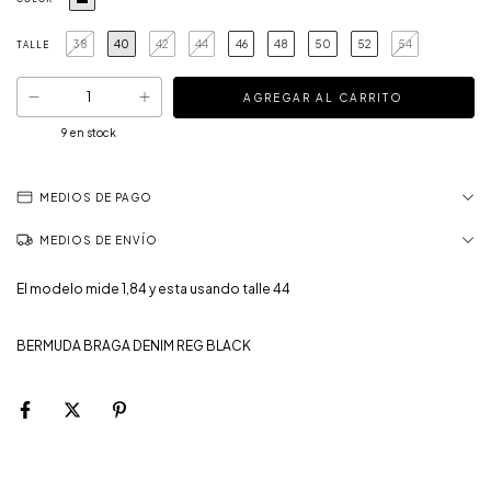
38
40
42
44
46
48
50
52
54
TALLE
9
en stock
MEDIOS DE PAGO
MEDIOS DE ENVÍO
El modelo mide 1,84 y esta usando talle 44
BERMUDA BRAGA DENIM REG BLACK