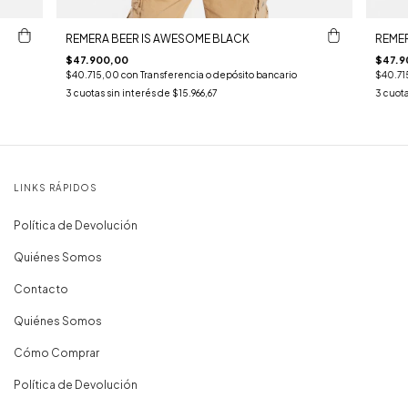
REMERA BEER IS AWESOME BLACK
REMER
$47.900,00
$47.9
$40.715,00
con
Transferencia o depósito bancario
$40.71
3
cuotas sin interés de
$15.966,67
3
cuota
LINKS RÁPIDOS
Política de Devolución
Quiénes Somos
Contacto
Quiénes Somos
Cómo Comprar
Política de Devolución