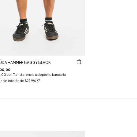
UDA HAMMER BAGGY BLACK
00,00
5,00
con
Transferencia o depósito bancario
s sin interés de
$27.966,67