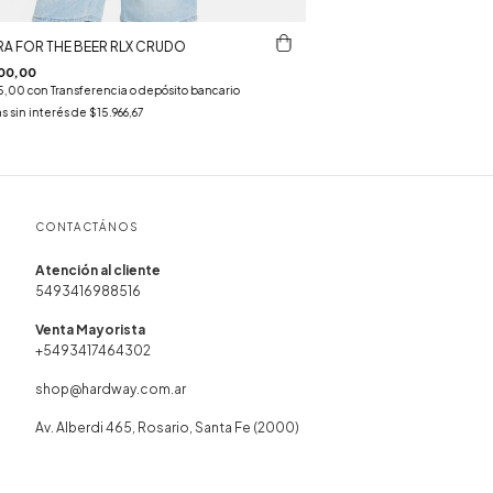
A FOR THE BEER RLX CRUDO
00,00
5,00
con
Transferencia o depósito bancario
s sin interés de
$15.966,67
CONTACTÁNOS
5493416988516
+5493417464302
shop@hardway.com.ar
Av. Alberdi 465, Rosario, Santa Fe (2000)