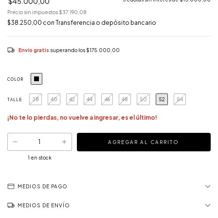
$45.000,00
Precio sin impuestos
$37.190,08
$38.250,00
con
Transferencia o depósito bancario
Envío gratis
superando los
$175.000,00
COLOR
38
40
42
44
46
48
50
52
54
TALLE
¡No te lo pierdas, no vuelve a ingresar, es el último!
1
en stock
MEDIOS DE PAGO
MEDIOS DE ENVÍO