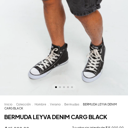
Inicio
.
Colección
.
Hombre
.
Verano
.
Bermudas
.
BERMUDA LEYVA DENIM
CARG BLACK
BERMUDA LEYVA DENIM CARG BLACK
3
cuotas sin interés de
$15.000,00