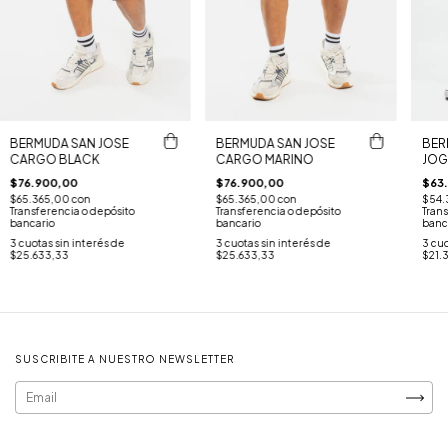
BERMUDA SAN JOSE
BERMUDA SAN JOSE
BER
CARGO BLACK
CARGO MARINO
JOG
$76.900,00
$76.900,00
$63
$65.365,00
con
$65.365,00
con
$54.
Transferencia o depósito
Transferencia o depósito
Trans
bancario
bancario
banc
3
cuotas sin interés de
3
cuotas sin interés de
3
cuo
$25.633,33
$25.633,33
$21.
SUSCRIBITE A NUESTRO NEWSLETTER