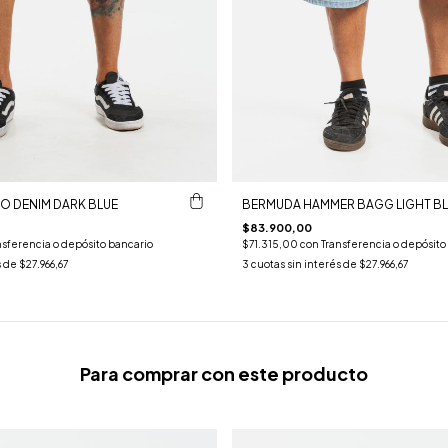
O DENIM DARK BLUE
BERMUDA HAMMER BAGG LIGHT BL
$83.900,00
nsferencia o depósito bancario
$71.315,00
con
Transferencia o depósito
s de
$27.966,67
3
cuotas sin interés de
$27.966,67
Para comprar con este producto