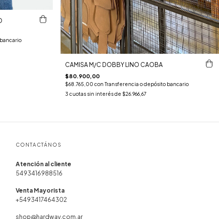
O
 bancario
CAMISA M/C DOBBY LINO CAOBA
$80.900,00
$68.765,00
con
Transferencia o depósito bancario
3
cuotas sin interés de
$26.966,67
CONTACTÁNOS
5493416988516
+5493417464302
shop@hardway.com.ar