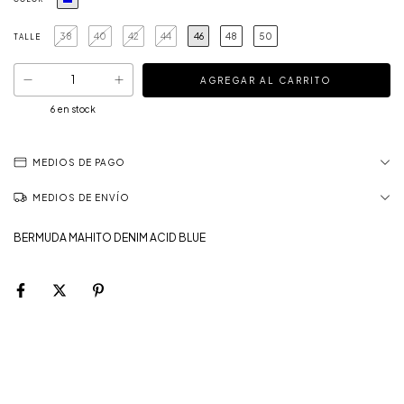
38
40
42
44
46
48
50
TALLE
6
en stock
MEDIOS DE PAGO
MEDIOS DE ENVÍO
BERMUDA MAHITO DENIM ACID BLUE