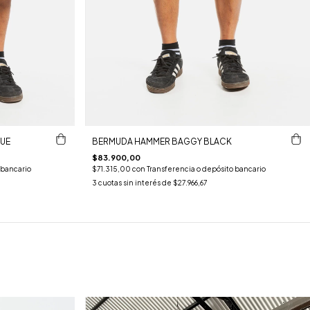
UE
BERMUDA HAMMER BAGGY BLACK
$83.900,00
 bancario
$71.315,00
con
Transferencia o depósito bancario
3
cuotas sin interés de
$27.966,67