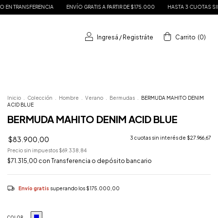
TIS A PARTIR DE $175.000
HASTA 3 CUOTAS SIN INTERÉS
15% DE DESCUENTO E
Ingresá
/
Registráte
Carrito
(
0
)
Inicio
.
Colección
.
Hombre
.
Verano
.
Bermudas
.
BERMUDA MAHITO DENIM
ACID BLUE
BERMUDA MAHITO DENIM ACID BLUE
$83.900,00
3
cuotas sin interés de
$27.966,67
Precio sin impuestos
$69.338,84
$71.315,00
con
Transferencia o depósito bancario
Envío gratis
superando los
$175.000,00
COLOR