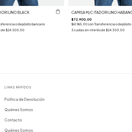
DORI LINO BLACK
CAMISA M/C ITADORI LINO HABAN
$72.900,00
nsferencia o depósito bancario
$61.965,00
con
Transferencia o depósito
s de
$24.300,00
3
cuotas sin interés de
$24.300,00
LINKS RÁPIDOS
Política de Devolución
Quiénes Somos
Contacto
Quiénes Somos