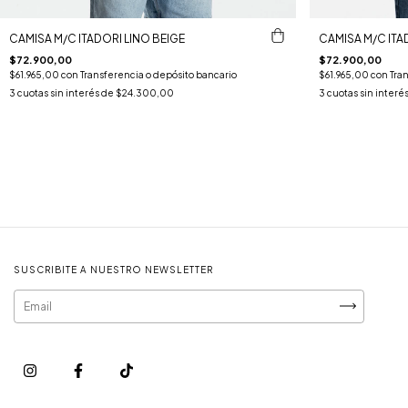
CAMISA M/C ITADORI LINO BEIGE
CAMISA M/C ITA
$72.900,00
$72.900,00
$61.965,00
con
Transferencia o depósito bancario
$61.965,00
con
Tra
3
cuotas sin interés de
$24.300,00
3
cuotas sin interé
SUSCRIBITE A NUESTRO NEWSLETTER