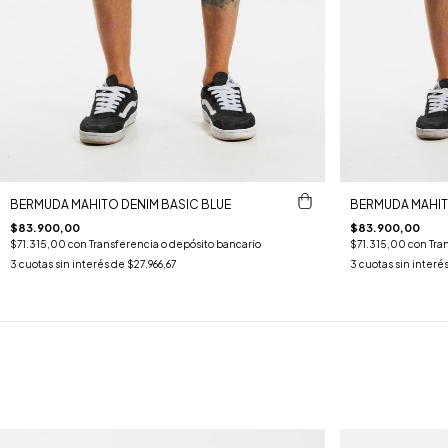
BERMUDA MAHITO DENIM BASIC BLUE
BERMUDA MAHIT
$83.900,00
$83.900,00
$71.315,00
con
Transferencia o depósito bancario
$71.315,00
con
Tra
3
cuotas sin interés de
$27.966,67
3
cuotas sin interé