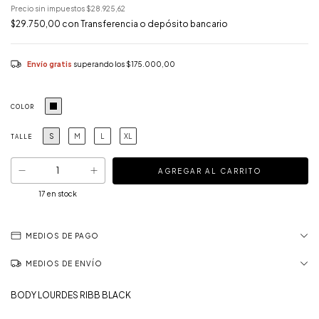
Precio sin impuestos
$28.925,62
$29.750,00
con
Transferencia o depósito bancario
Envío gratis
superando los
$175.000,00
COLOR
S
M
L
XL
TALLE
17
en stock
MEDIOS DE PAGO
MEDIOS DE ENVÍO
BODY LOURDES RIBB BLACK