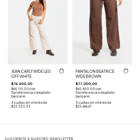
JEAN CARLY WIDE LEG
PANTALON BEATRICE
OFF WHITE
WIDE BROWN
$76.600,00
$77.000,00
$65.110,00
con
$65.450,00
con
Transferencia o depósito
Transferencia o depósito
bancario
bancario
3
cuotas sin interés de
3
cuotas sin interés de
$25.533,33
$25.666,67
SUSCRIBITE A NUESTRO NEWSLETTER