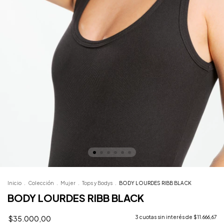
Inicio
.
Colección
.
Mujer
.
Tops y Bodys
.
BODY LOURDES RIBB BLACK
BODY LOURDES RIBB BLACK
$35.000,00
3
cuotas sin interés de
$11.666,67