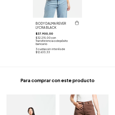
BODY DALMA REVER
LYCRA BLACK
$37.900,00
$32.215,00
con
Transferencia o depósito
bancario
3
cuotas sin interés de
$12.633,33
Para comprar con este producto