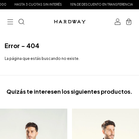
00
HASTA 3 CUOTAS SIN INTERÉS
15% DE DESCUENTO EN TRANSFERENCIA
E
0
Error - 404
La página que estás buscando no existe.
Quizás te interesen los siguientes productos.