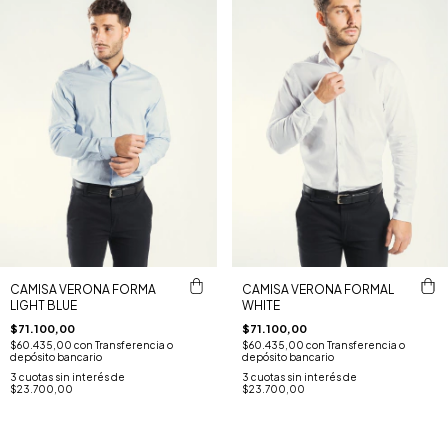
CAMISA VERONA FORMA
CAMISA VERONA FORMAL
LIGHT BLUE
WHITE
$71.100,00
$71.100,00
$60.435,00
con
Transferencia o
$60.435,00
con
Transferencia o
depósito bancario
depósito bancario
3
cuotas sin interés de
3
cuotas sin interés de
$23.700,00
$23.700,00