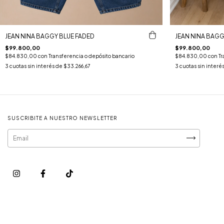
JEAN NINA BAGGY BLUE FADED
JEAN NINA BAGG
$99.800,00
$99.800,00
$84.830,00
con
Transferencia o depósito bancario
$84.830,00
con
Tr
3
cuotas sin interés de
$33.266,67
3
cuotas sin interé
SUSCRIBITE A NUESTRO NEWSLETTER