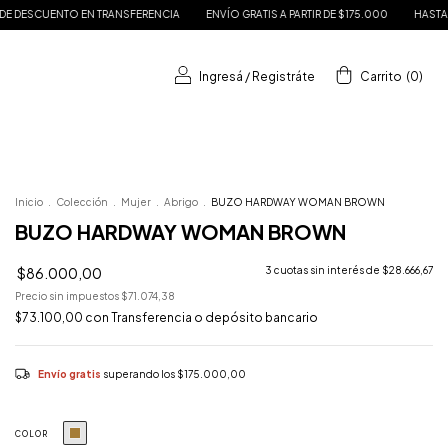
IA
ENVÍO GRATIS A PARTIR DE $175.000
HASTA 3 CUOTAS SIN INTERÉS
15% 
Ingresá
/
Registráte
Carrito
(
0
)
Inicio
.
Colección
.
Mujer
.
Abrigo
.
BUZO HARDWAY WOMAN BROWN
BUZO HARDWAY WOMAN BROWN
$86.000,00
3
cuotas sin interés de
$28.666,67
Precio sin impuestos
$71.074,38
$73.100,00
con
Transferencia o depósito bancario
Envío gratis
superando los
$175.000,00
COLOR