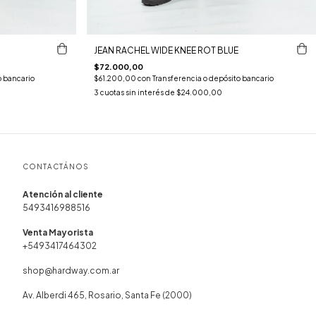
JEAN RACHEL WIDE KNEE ROT BLUE
$72.000,00
o bancario
$61.200,00
con
Transferencia o depósito bancario
3
cuotas sin interés de
$24.000,00
CONTACTÁNOS
5493416988516
+5493417464302
shop@hardway.com.ar
Av. Alberdi 465, Rosario, Santa Fe (2000)