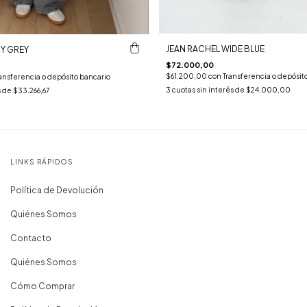
JEAN RACHEL WIDE BLUE
Y GREY
$72.000,00
$61.200,00
con
Transferencia o depósit
ansferencia o depósito bancario
3
cuotas sin interés de
$24.000,00
s de
$33.266,67
LINKS RÁPIDOS
Política de Devolución
Quiénes Somos
Contacto
Quiénes Somos
Cómo Comprar