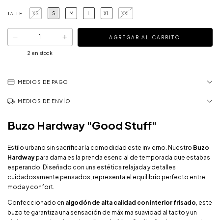
XS
S
M
L
XL
XXL
TALLE
2
en stock
MEDIOS DE PAGO
MEDIOS DE ENVÍO
Buzo Hardway "Good Stuff"
Estilo urbano sin sacrificar la comodidad este invierno. Nuestro
Buzo
Hardway
para dama es la prenda esencial de temporada que estabas
esperando. Diseñado con una estética relajada y detalles
cuidadosamente pensados, representa el equilibrio perfecto entre
moda y confort.
Confeccionado en
algodón de alta calidad con interior frisado
, este
buzo te garantiza una sensación de máxima suavidad al tacto y un