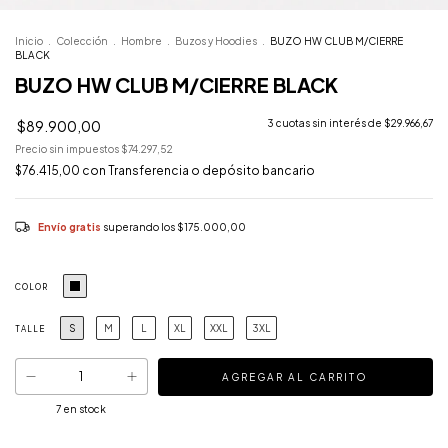
Inicio
.
Colección
.
Hombre
.
Buzos y Hoodies
.
BUZO HW CLUB M/CIERRE
BLACK
BUZO HW CLUB M/CIERRE BLACK
$89.900,00
3
cuotas sin interés de
$29.966,67
Precio sin impuestos
$74.297,52
$76.415,00
con
Transferencia o depósito bancario
Envío gratis
superando los
$175.000,00
COLOR
S
M
L
XL
XXL
3XL
TALLE
7
en stock