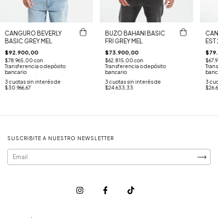
CANGURO BEVERLY
BUZO BAHANI BASIC
CAN
BASIC GREY MEL
FRI GREY MEL
EST 
$92.900,00
$73.900,00
$79
$78.965,00
con
$62.815,00
con
$67.
Transferencia o depósito
Transferencia o depósito
Trans
bancario
bancario
banc
3
cuotas sin interés de
3
cuotas sin interés de
3
cuo
$30.966,67
$24.633,33
$26.
SUSCRIBITE A NUESTRO NEWSLETTER