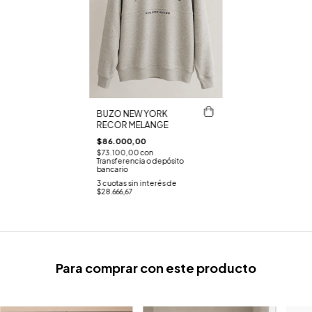
BUZO NEW YORK
RECOR MELANGE
$86.000,00
$73.100,00
con
Transferencia o depósito
bancario
3
cuotas sin interés de
$28.666,67
Para comprar con este producto