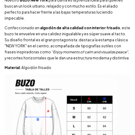
Nuestro
Buzo New York
para dama es la prenda ideal para quienes
buscan un look urbano, relajado y con mucho estilo. Es el aliado
perfecto para hacer frente a las bajas temperaturas luciendo
impecable.
Confeccionado en
algodón de alta calidad con interior frisado
, este
buzo te envuelve en una calidez inigualable y es súper suave al tacto.
Su diseño frontal es el gran protagonista: destaca la estampa clásica
"NEW YORK" en el centro, acompañada de tipografías sutiles con
frases inspiradoras como
"Enjoy moments of calm and visualize peace"
,
y recortes horizontales que le dan una estructura moderna y distintiva.
Material:
Algodón frisado