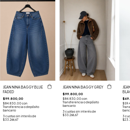
JEA
JEAN NINA BAGGY BLUE
JEAN NINA BAGGY GREY
BLA
FADED
$99.800,00
$69
$99.800,00
$84.830,00
con
Transferencia o depósito
$59.
$84.830,00
con
bancario
Trans
Transferencia o depósito
banc
bancario
3
cuotas sin interés de
$33.266,67
3
cuo
3
cuotas sin interés de
$23.
$33.266,67