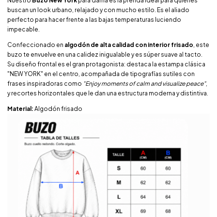
Nuestro
Buzo New York
para dama es la prenda ideal para quienes
buscan un look urbano, relajado y con mucho estilo. Es el aliado
perfecto para hacer frente a las bajas temperaturas luciendo
impecable.
Confeccionado en
algodón de alta calidad con interior frisado
, este
buzo te envuelve en una calidez inigualable y es súper suave al tacto.
Su diseño frontal es el gran protagonista: destaca la estampa clásica
"NEW YORK" en el centro, acompañada de tipografías sutiles con
frases inspiradoras como
"Enjoy moments of calm and visualize peace"
,
y recortes horizontales que le dan una estructura moderna y distintiva.
Material:
Algodón frisado