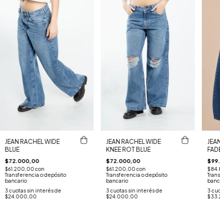
JEAN RACHEL WIDE
JEAN RACHEL WIDE
JEA
BLUE
KNEE ROT BLUE
FAD
$72.000,00
$72.000,00
$99
$61.200,00
con
$61.200,00
con
$84.
Transferencia o depósito
Transferencia o depósito
Trans
bancario
bancario
banc
3
cuotas sin interés de
3
cuotas sin interés de
3
cuo
$24.000,00
$24.000,00
$33.2