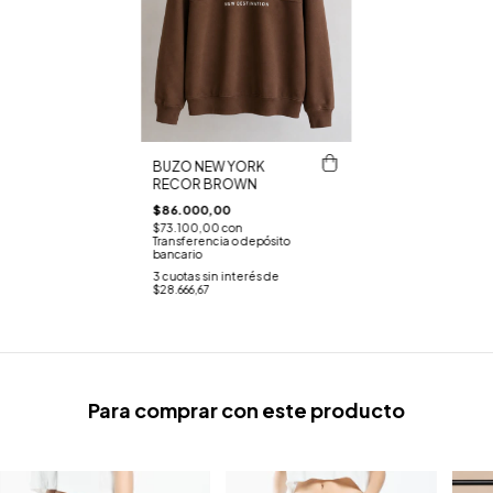
BUZO NEW YORK
RECOR BROWN
$86.000,00
$73.100,00
con
Transferencia o depósito
bancario
3
cuotas sin interés de
$28.666,67
Para comprar con este producto