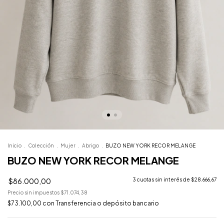
Inicio
.
Colección
.
Mujer
.
Abrigo
.
BUZO NEW YORK RECOR MELANGE
BUZO NEW YORK RECOR MELANGE
$86.000,00
3
cuotas sin interés de
$28.666,67
Precio sin impuestos
$71.074,38
$73.100,00
con
Transferencia o depósito bancario