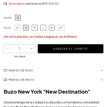
Envío gratis
superando los
$175.000,00
COLOR
XS
S
M
L
XL
XXL
TALLE
¡No te lo pierdas, no vuelve a ingresar, es el último!
1
en stock
MEDIOS DE PAGO
MEDIOS DE ENVÍO
Buzo New York "New Destination"
Llevá la energía de la ciudad a tu día a día con la máxima comodidad.