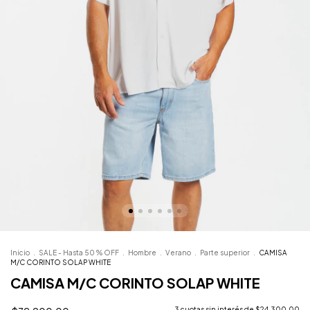
Inicio
.
SALE - Hasta 50 % OFF
.
Hombre
.
Verano
.
Parte superior
.
CAMISA
M/C CORINTO SOLAP WHITE
CAMISA M/C CORINTO SOLAP WHITE
3
cuotas sin interés de
$24.300,00