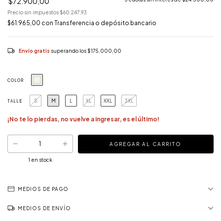
$72.900,00
Precio sin impuestos
$60.247,93
$61.965,00
con
Transferencia o depósito bancario
Envío gratis
superando los
$175.000,00
COLOR
S
M
L
XL
XXL
3XL
TALLE
¡No te lo pierdas, no vuelve a ingresar, es el último!
1
en stock
MEDIOS DE PAGO
MEDIOS DE ENVÍO