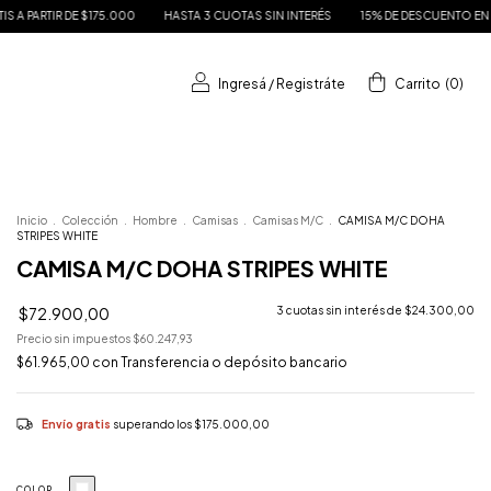
.000
HASTA 3 CUOTAS SIN INTERÉS
15% DE DESCUENTO EN TRANSFERENCIA
Ingresá
/
Registráte
Carrito
(
0
)
Inicio
.
Colección
.
Hombre
.
Camisas
.
Camisas M/C
.
CAMISA M/C DOHA
STRIPES WHITE
CAMISA M/C DOHA STRIPES WHITE
$72.900,00
3
cuotas sin interés de
$24.300,00
Precio sin impuestos
$60.247,93
$61.965,00
con
Transferencia o depósito bancario
Envío gratis
superando los
$175.000,00
COLOR