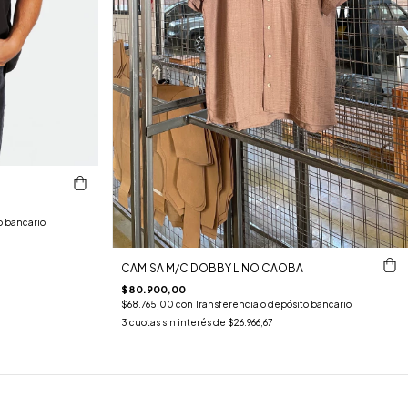
o bancario
CAMISA M/C DOBBY LINO CAOBA
$80.900,00
$68.765,00
con
Transferencia o depósito bancario
3
cuotas sin interés de
$26.966,67