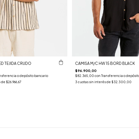
ED TEJIDA CRUDO
CAMISA M/C HW 15 BORD BLACK
$96.900,00
nsferencia o depósito bancario
$82.365,00
con
Transferencia o depósit
s de
$26.966,67
3
cuotas sin interés de
$32.300,00