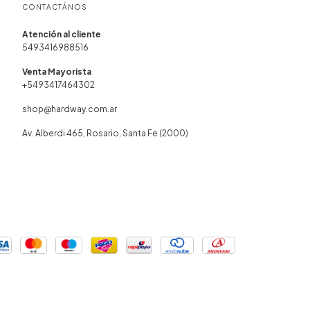
CONTACTÁNOS
5493416988516
+5493417464302
shop@hardway.com.ar
Av. Alberdi 465, Rosario, Santa Fe (2000)