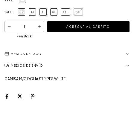
S
M
L
XL
XXL
3XL
TALLE
9
en stock
MEDIOS DE PAGO
MEDIOS DE ENVÍO
CAMISA M/C DOHA STRIPES WHITE