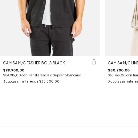
CAMISA M/C FASHER BOLS BLACK
CAMISA M/C LIN
$99.900,00
$80.900,00
$84.915,00
con
Transferencia o depósito bancario
$68.765,00
con
Tra
3
cuotas sin interés de
$33.300,00
3
cuotas sin interé