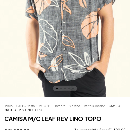
Inicio
.
SALE - Hasta 50 % OFF
.
Hombre
.
Verano
.
Parte superior
.
CAMISA
M/C LEAF REV LINO TOPO
CAMISA M/C LEAF REV LINO TOPO
3
cuotas sin interés de
$11.300,00