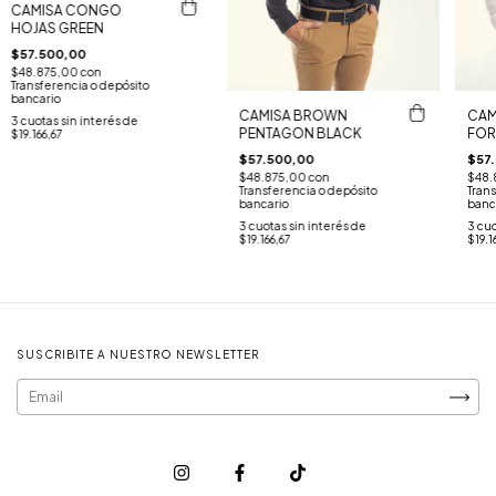
CAMISA CONGO
HOJAS GREEN
$57.500,00
$48.875,00
con
Transferencia o depósito
bancario
CAMISA BROWN
CAM
3
cuotas sin interés de
PENTAGON BLACK
FOR
$19.166,67
$57.500,00
$57
$48.875,00
con
$48.
Transferencia o depósito
Trans
bancario
banc
3
cuotas sin interés de
3
cuo
$19.166,67
$19.1
SUSCRIBITE A NUESTRO NEWSLETTER