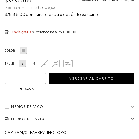
$33.900,00
Precio sin impuestos
$28.016,53
$28.815,00
con
Transferencia o depósito bancario
Envío gratis
superando los
$175.000,00
COLOR
S
M
L
XL
XXL
TALLE
11
en stock
MEDIOS DE PAGO
MEDIOS DE ENVÍO
CAMISA M/C LEAF REV LINO TOPO