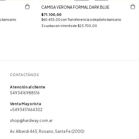
CAMISA VERONA FORMAL DARK BLUE
$71.100,00
o bancario
$60.435,00
con
Transferencia o depósito bancario
3
cuotas sin interés de
$23.700,00
CONTACTÁNOS
5493416988516
+5493417464302
shop@hardway.com.ar
Av. Alberdi 465, Rosario, Santa Fe (2000)