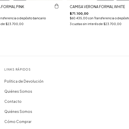
 FORMAL PINK
CAMISA VERONA FORMAL WHITE
$71.100,00
ansferencia o depósito bancario
$60.435,00
con
Transferencia o depósit
s de
$23.700,00
3
cuotas sin interés de
$23.700,00
LINKS RÁPIDOS
Política de Devolución
Quiénes Somos
Contacto
Quiénes Somos
Cómo Comprar