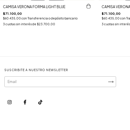
CAMISA VERONA FORMA LIGHT BLUE
CAMISA VERONA
$71.100,00
$71.100,00
$60.435,00
con
Transferencia o depósito bancario
$60.435,00
con
Tr
3
cuotas sin interés de
$23.700,00
3
cuotas sin interé
SUSCRIBITE A NUESTRO NEWSLETTER