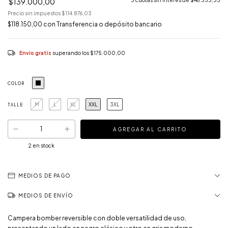
$139.000,00
3
cuotas sin interés de
$46.333,33
Precio sin impuestos
$114.876,03
$118.150,00
con
Transferencia o depósito bancario
Envío gratis
superando los
$175.000,00
COLOR
M
L
XL
XXL
3XL
TALLE
2
en stock
MEDIOS DE PAGO
MEDIOS DE ENVÍO
Campera bomber reversible con doble versatilidad de uso,