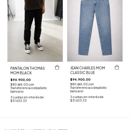
JEAN CHARLES MOM
PANTALON THOMAS
CLASSIC BLUE
MOM BLACK
$94.900,00
$94.900,00
$80.665,00
con
$80.665,00
con
Transferencia o depósito
Transferencia o depósito
bancario
bancario
3
cuotas sin interés de
3
cuotas sin interés de
$31.633,33
$31.633,33