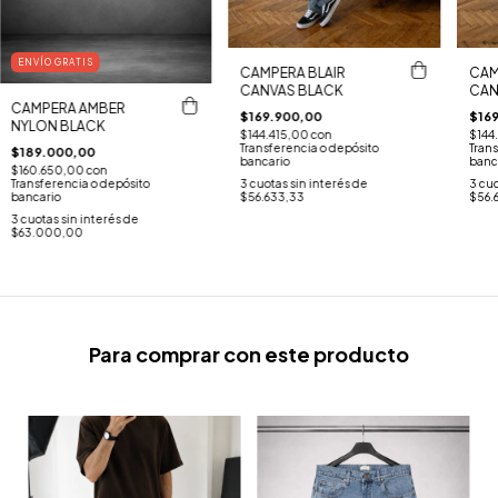
ENVÍO GRATIS
CAMPERA BLAIR
CAM
CANVAS BLACK
CAN
CAMPERA AMBER
$169.900,00
$16
NYLON BLACK
$144.415,00
con
$144
Transferencia o depósito
Trans
$189.000,00
bancario
banc
$160.650,00
con
Transferencia o depósito
3
cuotas sin interés de
3
cuo
bancario
$56.633,33
$56.
3
cuotas sin interés de
$63.000,00
Para comprar con este producto