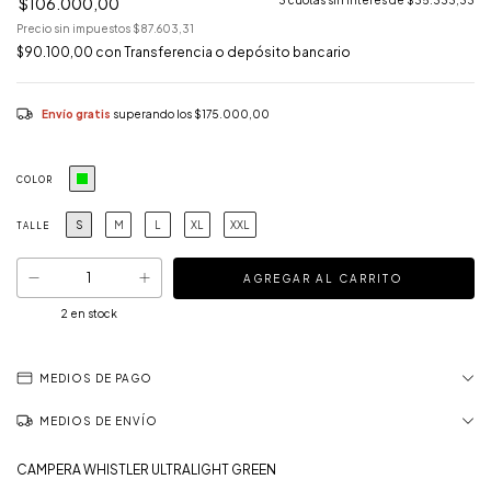
$106.000,00
3
cuotas sin interés de
$35.333,33
Precio sin impuestos
$87.603,31
$90.100,00
con
Transferencia o depósito bancario
Envío gratis
superando los
$175.000,00
COLOR
S
M
L
XL
XXL
TALLE
2
en stock
MEDIOS DE PAGO
MEDIOS DE ENVÍO
CAMPERA WHISTLER ULTRALIGHT GREEN