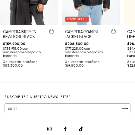
ENVÍO GRATIS
CAMPERA BREMEN
CAMPERA RYAN PU
CAM
REV/DOBL BLACK
JACKET BLACK
LIG
$159.900,00
$208.500,00
$98
$135.915,00
con
$177.225,00
con
$84.
Transferencia o depósito
Transferencia o depósito
Trans
bancario
bancario
banc
3
cuotas sin interés de
3
cuotas sin interés de
3
cuo
$53.300,00
$69.500,00
$32.9
SUSCRIBITE A NUESTRO NEWSLETTER