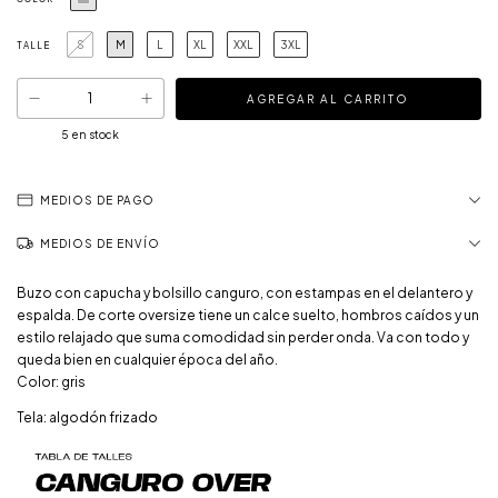
S
M
L
XL
XXL
3XL
TALLE
5
en stock
MEDIOS DE PAGO
MEDIOS DE ENVÍO
Buzo con capucha y bolsillo canguro, con estampas en el delantero y
espalda. De corte oversize tiene un calce suelto, hombros caídos y un
estilo relajado que suma comodidad sin perder onda. Va con todo y
queda bien en cualquier época del año.
Color: gris
Tela: algodón frizado