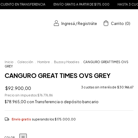
NCIA
ENVÍO GRATIS A PARTIR DE $175.000
HASTA 3 CUOTAS SIN INTERÉS
15
Ingresá
/
Registráte
Carrito
(
0
)
Inicio
.
Colección
.
Hombre
.
Buzos y Hoodies
.
CANGURO GREAT TIMES OVS
GREY
CANGURO GREAT TIMES OVS GREY
$92.900,00
3
cuotas sin interés de
$30.966,67
Precio sin impuestos
$76.776,86
$78.965,00
con
Transferencia o depósito bancario
Envío gratis
superando los
$175.000,00
COLOR