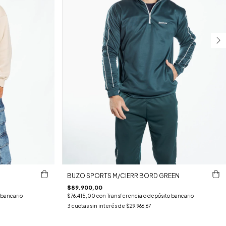
BUZO SPORTS M/CIERR BORD GREEN
$89.900,00
 bancario
$76.415,00
con
Transferencia o depósito bancario
3
cuotas sin interés de
$29.966,67