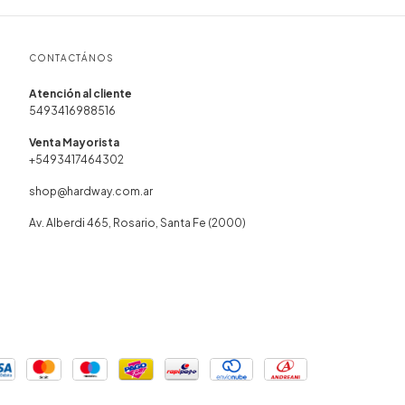
CONTACTÁNOS
5493416988516
+5493417464302
shop@hardway.com.ar
Av. Alberdi 465, Rosario, Santa Fe (2000)