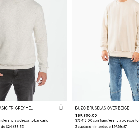
SIC FRI GREY MEL
BUZO BRUSELAS OVER BEIGE
$89.900,00
nsferencia o depósito bancario
$76.415,00
con
Transferencia o depósito
s de
$24.633,33
3
cuotas sin interés de
$29.966,67