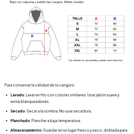
Para conservar la calidad de tu canguro:
Lavado
: Lavar en frío con colores similares. Usar jabón suave y
evitar blanqueadores.
Secado
: Secar a la sombra. No usar secadora.
Planchado
: Planchar a baja temperatura.
Almacenamiento
: Guardar en un lugar fresco y seco, doblada para