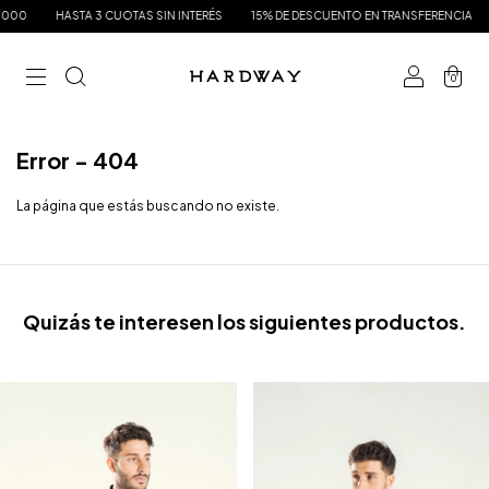
000
HASTA 3 CUOTAS SIN INTERÉS
15% DE DESCUENTO EN TRANSFERENCIA
0
Error - 404
La página que estás buscando no existe.
Quizás te interesen los siguientes productos.