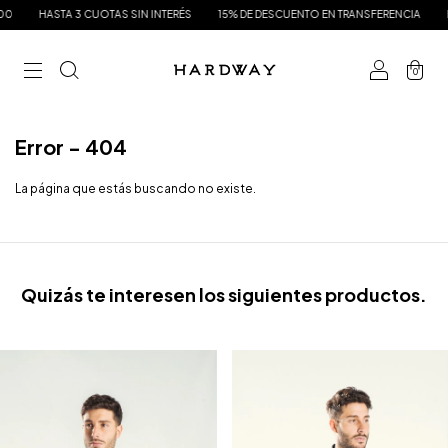
HASTA 3 CUOTAS SIN INTERÉS
15% DE DESCUENTO EN TRANSFERENCIA
EN
0
Error - 404
La página que estás buscando no existe.
Quizás te interesen los siguientes productos.