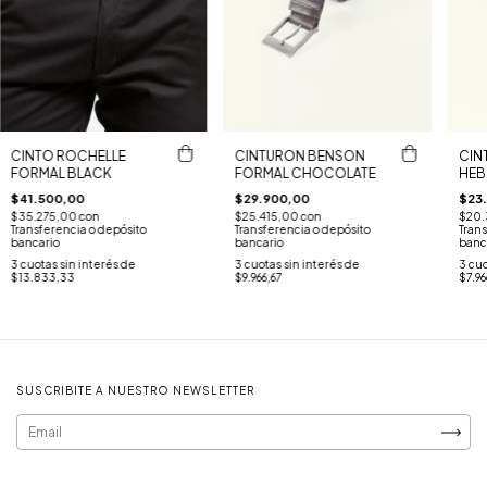
CINTO ROCHELLE
CINTURON BENSON
CIN
FORMAL BLACK
FORMAL CHOCOLATE
HEB
$41.500,00
$29.900,00
$23
$35.275,00
con
$25.415,00
con
$20.
Transferencia o depósito
Transferencia o depósito
Trans
bancario
bancario
banc
3
cuotas sin interés de
3
cuotas sin interés de
3
cuo
$13.833,33
$9.966,67
$7.96
SUSCRIBITE A NUESTRO NEWSLETTER