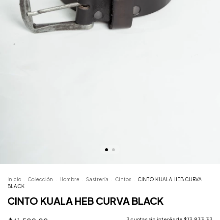
Inicio
.
Colección
.
Hombre
.
Sastrería
.
Cintos
.
CINTO KUALA HEB CURVA
BLACK
CINTO KUALA HEB CURVA BLACK
3
cuotas sin interés de
$13.833,33