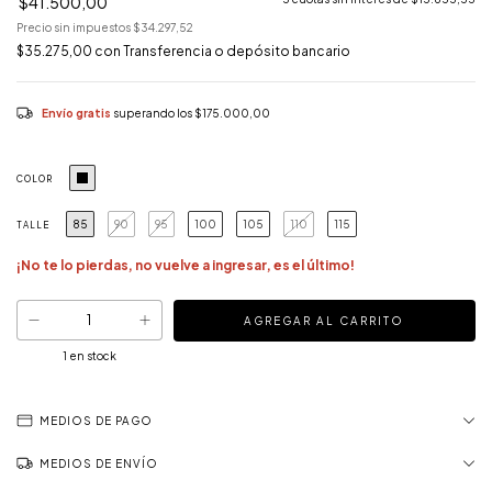
$41.500,00
Precio sin impuestos
$34.297,52
$35.275,00
con
Transferencia o depósito bancario
Envío gratis
superando los
$175.000,00
COLOR
85
90
95
100
105
110
115
TALLE
¡No te lo pierdas, no vuelve a ingresar, es el último!
1
en stock
MEDIOS DE PAGO
MEDIOS DE ENVÍO