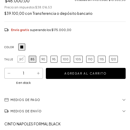
$46.000,00
Precio sin impuestos
$38.016,53
$39.100,00
con
Transferencia o depósito bancario
Envío gratis
superando los
$175.000,00
COLOR
80
85
90
95
100
105
110
115
120
TALLE
6
en stock
MEDIOS DE PAGO
MEDIOS DE ENVÍO
CINTO NAPOLES FORMAL BLACK