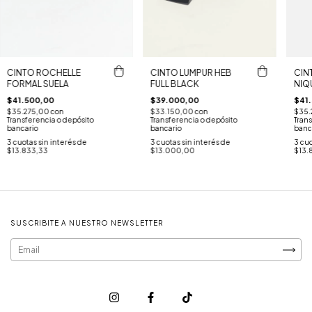
CINTO ROCHELLE
CINTO LUMPUR HEB
CIN
FORMAL SUELA
FULL BLACK
NIQ
$41.500,00
$39.000,00
$41
$35.275,00
con
$33.150,00
con
$35.
Transferencia o depósito
Transferencia o depósito
Trans
bancario
bancario
banc
3
cuotas sin interés de
3
cuotas sin interés de
3
cuo
$13.833,33
$13.000,00
$13.
SUSCRIBITE A NUESTRO NEWSLETTER