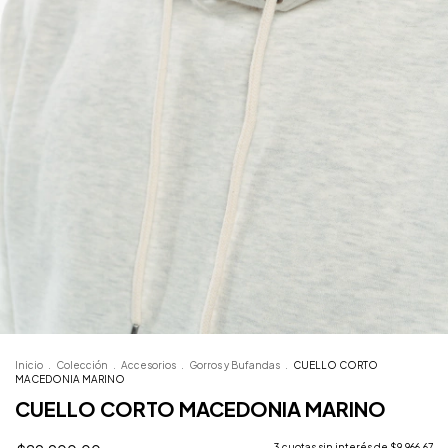
Inicio
.
Colección
.
Accesorios
.
Gorros y Bufandas
.
CUELLO CORTO
MACEDONIA MARINO
CUELLO CORTO MACEDONIA MARINO
3
cuotas sin interés de
$9.966,67