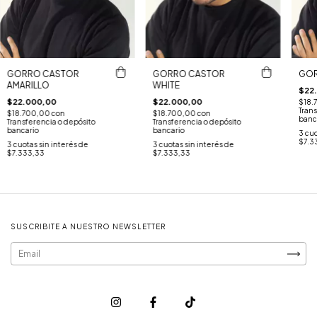
GORRO CASTOR
GORRO CASTOR
GOR
AMARILLO
WHITE
$22
$22.000,00
$22.000,00
$18.
Trans
$18.700,00
con
$18.700,00
con
banc
Transferencia o depósito
Transferencia o depósito
bancario
bancario
3
cuo
$7.3
3
cuotas sin interés de
3
cuotas sin interés de
$7.333,33
$7.333,33
SUSCRIBITE A NUESTRO NEWSLETTER