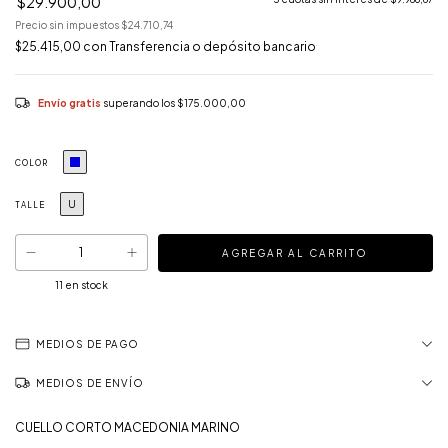
$29.900,00
Precio sin impuestos
$24.710,74
$25.415,00
con
Transferencia o depósito bancario
Envío gratis
superando los
$175.000,00
COLOR
U
TALLE
11
en stock
MEDIOS DE PAGO
MEDIOS DE ENVÍO
CUELLO CORTO MACEDONIA MARINO