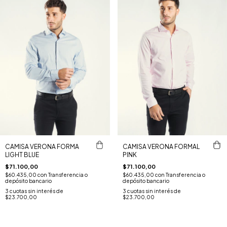
CAMISA VERONA FORMA
CAMISA VERONA FORMAL
LIGHT BLUE
PINK
$71.100,00
$71.100,00
$60.435,00
con
Transferencia o
$60.435,00
con
Transferencia o
depósito bancario
depósito bancario
3
cuotas sin interés de
3
cuotas sin interés de
$23.700,00
$23.700,00