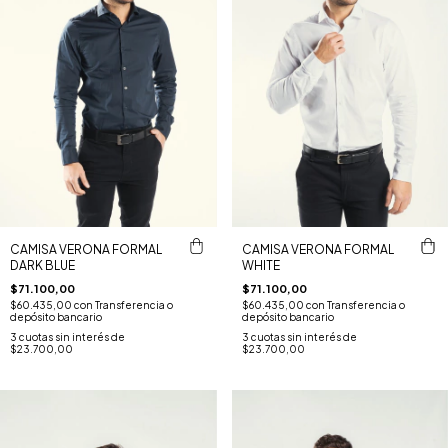
CAMISA VERONA FORMAL
CAMISA VERONA FORMAL
DARK BLUE
WHITE
$71.100,00
$71.100,00
$60.435,00
con
Transferencia o
$60.435,00
con
Transferencia o
depósito bancario
depósito bancario
3
cuotas sin interés de
3
cuotas sin interés de
$23.700,00
$23.700,00