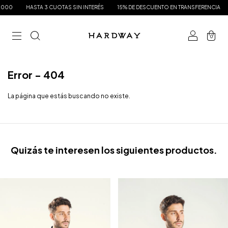
000
HASTA 3 CUOTAS SIN INTERÉS
15% DE DESCUENTO EN TRANSFERENCIA
0
Error - 404
La página que estás buscando no existe.
Quizás te interesen los siguientes productos.